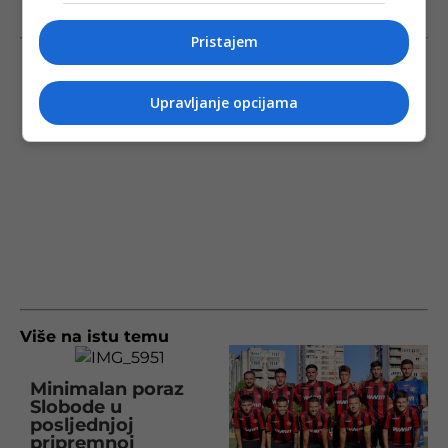
Pristajem
Upravljanje opcijama
Više na istu temu
Minimalan poraz
Slobode u
posljednjoj
pripremnoj