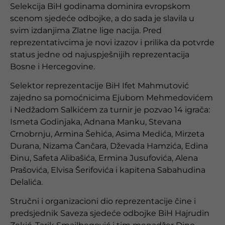
Selekcija BiH godinama dominira evropskom
scenom sjedeće odbojke, a do sada je slavila u
svim izdanjima Zlatne lige nacija. Pred
reprezentativcima je novi izazov i prilika da potvrde
status jedne od najuspješnijih reprezentacija
Bosne i Hercegovine.
Selektor reprezentacije BiH Ifet Mahmutović
zajedno sa pomoćnicima Ejubom Mehmedovićem
i Nedžadom Salkićem za turnir je pozvao 14 igrača:
Ismeta Godinjaka, Adnana Manku, Stevana
Crnobrnju, Armina Šehića, Asima Medića, Mirzeta
Durana, Nizama Čančara, Dževada Hamzića, Edina
Đinu, Safeta Alibašića, Ermina Jusufovića, Alena
Prašovića, Elvisa Šerifovića i kapitena Sabahudina
Delalića.
Stručni i organizacioni dio reprezentacije čine i
predsjednik Saveza sjedeće odbojke BiH Hajrudin