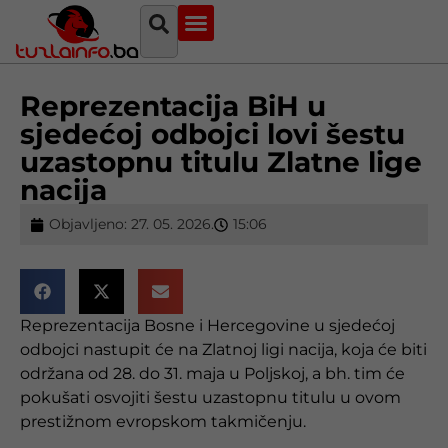
Najava događaja
Bosna i Hercegovina
Sa svih strana
Tuzlanski imenik
Reprezentacija BiH u
sjedećoj odbojci lovi šestu
uzastopnu titulu Zlatne lige
nacija
Objavljeno:
27. 05. 2026.
15:06
Reprezentacija Bosne i Hercegovine u sjedećoj
odbojci nastupit će na Zlatnoj ligi nacija, koja će biti
održana od 28. do 31. maja u Poljskoj, a bh. tim će
pokušati osvojiti šestu uzastopnu titulu u ovom
prestižnom evropskom takmičenju.