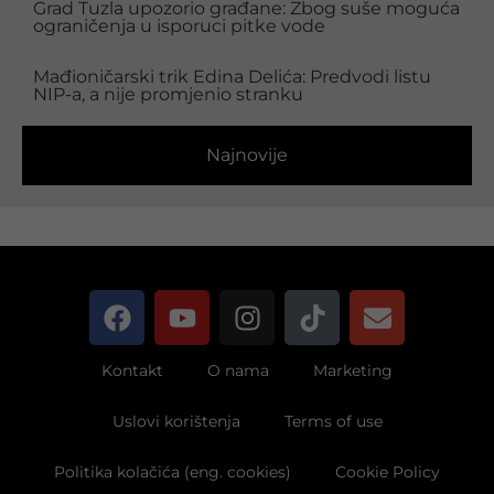
Grad Tuzla upozorio građane: Zbog suše moguća
ograničenja u isporuci pitke vode
Mađioničarski trik Edina Delića: Predvodi listu
NIP-a, a nije promjenio stranku
Najnovije
Kontakt
O nama
Marketing
Uslovi korištenja
Terms of use
Politika kolačića (eng. cookies)
Cookie Policy