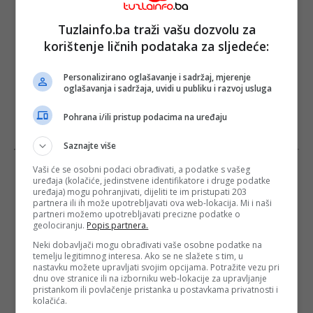
Tuzlainfo.ba traži vašu dozvolu za
korištenje ličnih podataka za sljedeće:
Personalizirano oglašavanje i sadržaj, mjerenje
oglašavanja i sadržaja, uvidi u publiku i razvoj usluga
Pohrana i/ili pristup podacima na uređaju
Saznajte više
Vaši će se osobni podaci obrađivati, a podatke s vašeg
uređaja (kolačiće, jedinstvene identifikatore i druge podatke
uređaja) mogu pohranjivati, dijeliti te im pristupati 203
partnera ili ih može upotrebljavati ova web-lokacija. Mi i naši
partneri možemo upotrebljavati precizne podatke o
geolociranju.
Popis partnera.
Neki dobavljači mogu obrađivati vaše osobne podatke na
temelju legitimnog interesa. Ako se ne slažete s tim, u
nastavku možete upravljati svojim opcijama. Potražite vezu pri
dnu ove stranice ili na izborniku web-lokacije za upravljanje
pristankom ili povlačenje pristanka u postavkama privatnosti i
kolačića.