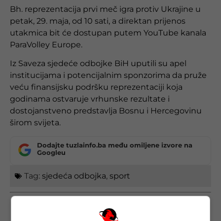
Bh. reprezentacija prvi meč igra protiv Ukrajine u
petak, 29. maja, od 10 sati, a direktan prijenos
utakmica bit će dostupan putem YouTube kanala
ParaVolley Europe.
Iz Saveza sjedeće odbojke BiH uputili su apel
institucijama i potencijalnim sponzorima da pruže
veću finansijsku podršku reprezentaciji koja
godinama ostvaruje vrhunske rezultate i
dostojanstveno predstavlja Bosnu i Hercegovinu
širom svijeta.
Dodajte tuzlainfo.ba među omiljene izvore na
Googleu
Tag:
sjedeća odbojka
,
sport