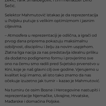
Zekić, Tarik Smailbegović i tim menadžer Dino
Šečić.
Selektor Mahmutović istakao je da reprezentacija
u Poljsku putuje s velikim optimizmom i jasnim
ciljevima.
– Atmosfera u reprezentaciji je odlična, a igrači od
prvog dana priprema pokazuju maksimalnu
ozbiljnost, disciplinu i želju za novim uspjehom.
Zlatna liga nacija za nas predstavlja idealnu priliku
da dodatno podignemo formu i provjerimo sve
ono na čemu smo radili pred Svjetsko prvenstvo u
Kini, koje je naš glavni cilj ove godine. Vjerujemo u
kvalitet koji imamo, ali isto tako znamo da nas
očekuje izuzetno jak turnir – kazao je Mahmutović.
Na turniru će osim Bosne i Hercegovine nastupiti i
reprezentacije Njemačke, Ukrajine, Hrvatske,
Mađarske i domaćina Poljske.