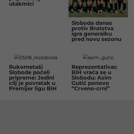
utakmici
Sloboda danas
protiv Bratstva
igra generalku
pred novu sezonu
Rukometaši
Reprezentativac
Slobode počeli
BiH vraća se u
pripreme: Jedini
Slobodu: Asim
cilj je povratak u
Gutić ponovo
Premijer ligu BiH
“Crveno-crni”