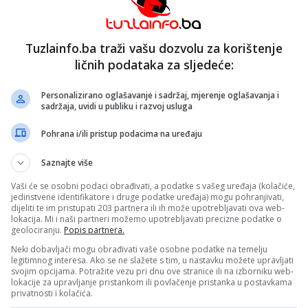
ih od bolesti štitnjače Štit i Udruženja ORL škole Tuzla.
m „Snaga zajedništva“, a kroz stručna predavanja govori
Tuzlainfo.ba traži vašu dozvolu za korištenje
ama dijagnostike i mogućnostima liječenja. Poseban ak
ličnih podataka za sljedeće:
esti, kao i zajedničkog djelovanja ljekara različitih
Personalizirano oglašavanje i sadržaj, mjerenje oglašavanja i
sadržaja, uvidi u publiku i razvoj usluga
uto je da će nova medicinska oprema, nabavljena tokom
bolesti štitne žlijezde i kvalitet zdravstvene zaštite
Pohrana i/ili pristup podacima na uređaju
Saznajte više
e na Googleu
Vaši će se osobni podaci obrađivati, a podatke s vašeg uređaja (kolačiće,
jedinstvene identifikatore i druge podatke uređaja) mogu pohranjivati,
dijeliti te im pristupati 203 partnera ili ih može upotrebljavati ova web-
lokacija. Mi i naši partneri možemo upotrebljavati precizne podatke o
geolociranju.
Popis partnera.
Neki dobavljači mogu obrađivati vaše osobne podatke na temelju
legitimnog interesa. Ako se ne slažete s tim, u nastavku možete upravljati
svojim opcijama. Potražite vezu pri dnu ove stranice ili na izborniku web-
lokacije za upravljanje pristankom ili povlačenje pristanka u postavkama
ada
UKC Tuzla ugosti
privatnosti i kolačića.
studente medicin
UKC Tuzla uvodi