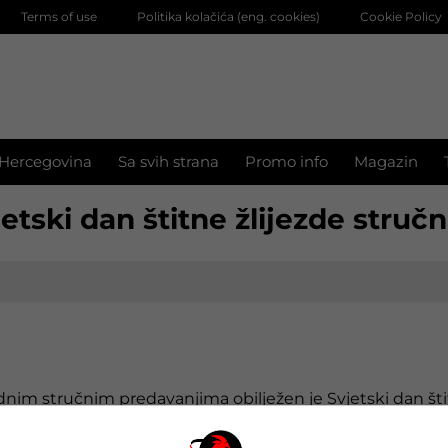
Terms of use
Politika kolačića (eng. cookies)
Cookie Policy
 Hercegovina
Sa svih strana
Promo info
Magazin
etski dan štitne žlijezde struč
nim stručnim predavanjima obilježen je Svjetski dan št
ovremene dijagnostike, prevencije i liječenja bolesti štitn
e za bolesti uha, grla i nosa i hirurgiju glave i vrata, Klinik