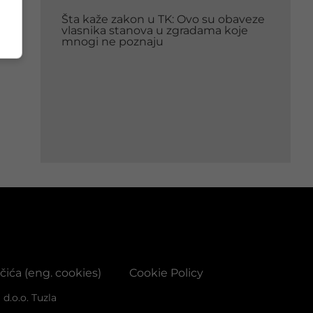
Šta kaže zakon u TK: Ovo su obaveze
vlasnika stanova u zgradama koje
mnogi ne poznaju
ačića (eng. cookies)
Cookie Policy
d.o.o. Tuzla