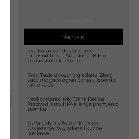
lo se
Preporučujemo
cenat
Najnovije
Evo ko su kandidati koji će
predvoditi liste Stranke za BiH u
Tuzlanskom kantonu
Grad Tuzla upozorio građane: Zbog
suše moguća ograničenja u isporuci
pitke vode
Mađioničarski trik Edina Delića:
Predvodi listu NIP-a, a nije promjenio
stranku
Tuzla dobija više javnih česmi:
Osvježenje za građane i kućne
o
ljubimce
e