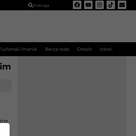
Pretraga
Tuzlanski imenik
Berza rada
Ostalo
Izbori
nim
itne
e
e za