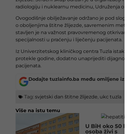
radiologiju i nuklearnu medicinu, Udruženja oboljel
Ovogodišnje obilježavanje održano je pod slogano
o oboljenjima štitne žlijezde, savremenim metod
stavljen je na važnost pravovremenog otkrivanja bol
specijalnosti u praćenju i liječenju pacijenata.
Iz Univerzitetskog kliničkog centra Tuzla istakn
protekle godine, dodatno unaprijediti dijagnostiku 
pacijenata.
Dodajte tuzlainfo.ba među omiljene izvor
Tag:
svjetski dan štitne žlijezde
,
ukc tuzla
Više na istu temu
U BiH oko 50 hilj
osoba živi s