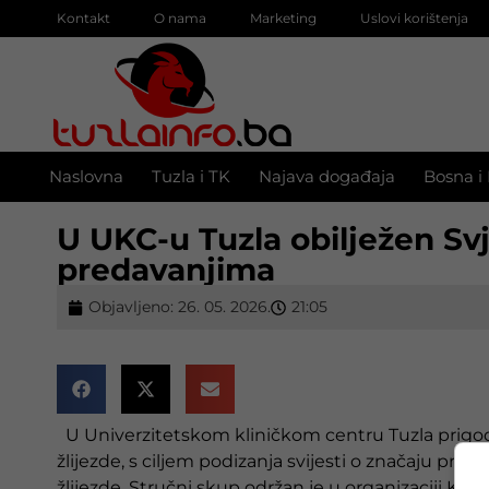
Kontakt
O nama
Marketing
Uslovi korištenja
Naslovna
Tuzla i TK
Najava događaja
Bosna i
U UKC-u Tuzla obilježen Svj
predavanjima
Objavljeno:
26. 05. 2026.
21:05
U
Univerzitetskom kliničkom centru Tuzla
prigod
žlijezde, s ciljem podizanja svijesti o značaju prav
žlijezde. Stručni skup održan je u organizaciji Klinik