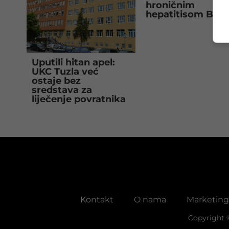
hroničnim
hepatitisom B ili 
Uputili hitan apel:
UKC Tuzla već
ostaje bez
sredstava za
liječenje povratnika
Kontakt
O nama
Marketing
Copyright 