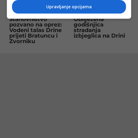
Upravljanje opcijama
Stanovništvo
Obilježena
pozvano na oprez:
godišnjica
Vodeni talas Drine
stradanja
prijeti Bratuncu i
izbjeglica na Drini
Zvorniku