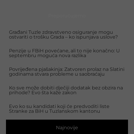
Preporučujemo
Građani Tuzle zdravstveno osiguranje mogu
ostvariti o trošku Grada – ko ispunjava uslove?
Penzije u FBiH povećane, ali to nije konačno: U
septembru moguća nova razlika
Povrijeđena pjašakinja: Zatvoren prolaz na Slatini
godinama stvara probleme u saobraćaju
Ko sve može dobiti dječiji dodatak bez obzira na
prihode? Evo šta kaže zakon
Evo ko su kandidati koji će predvoditi liste
Stranke za BiH u Tuzlanskom kantonu
Najnovije