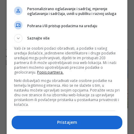
Personalizirano oglašavanje i sadržaj, mjerenje
oglašavanja i sadržaja, uvidi u publiku i razvoj usluga
Pohrana i/ili pristup podacima na uređaju
Saznajte više
Vaši će se osobni podaci obrađivati, a podatke s vašeg
uređaja (kolačiće, jedinstvene identifikatore i druge podatke
Više na istu temu
uređaja) mogu pohranjivati, dijeliti te im pristupati 203
partnera ili ih može upotrebljavati ova web-lokacija. Mi i naši
partneri možemo upotrebljavati precizne podatke o
geolociranju.
Popis partnera.
Skandalozni prizori
Neki dobavljači mogu obrađivati vaše osobne podatke na
sa Drinske regate:
temelju legitimnog interesa. Ako se ne slažete s tim, u
Pjesme mržnje i
nastavku možete upravljati svojim opcijama. Potražite vezu pri
dnu ove stranice ili na izborniku web-lokacije za upravljanje
veličanje ratnih
pristankom ili povlačenje pristanka u postavkama privatnosti i
zločinaca
kolačića.
Pronađeno tijelo
dječaka koji je
Pristajem
nestao u Drini