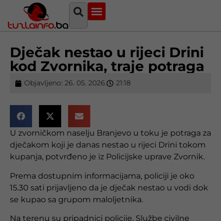
Najava događaja
Bosna i Hercegovina
Sa svih strana
Tuzlanski imenik
Dječak nestao u rijeci Drini
kod Zvornika, traje potraga
Objavljeno:
26. 05. 2026.
21:18
U zvorničkom naselju Branjevo u toku je potraga za
dječakom koji je danas nestao u rijeci Drini tokom
kupanja, potvrđeno je iz Policijske uprave Zvornik.
Prema dostupnim informacijama, policiji je oko
15.30 sati prijavljeno da je dječak nestao u vodi dok
se kupao sa grupom maloljetnika.
Na terenu su pripadnici policije, Službe civilne