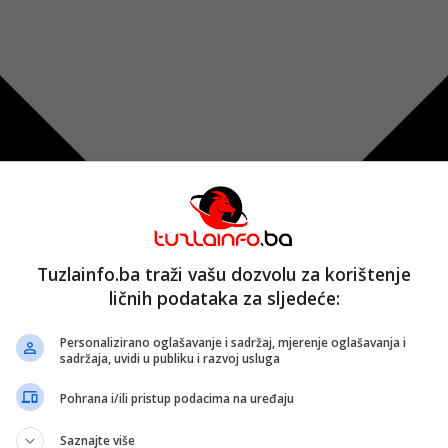
Tuzlainfo.ba traži vašu dozvolu za korištenje
ličnih podataka za sljedeće:
Personalizirano oglašavanje i sadržaj, mjerenje oglašavanja i
sadržaja, uvidi u publiku i razvoj usluga
Pohrana i/ili pristup podacima na uređaju
Saznajte više