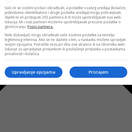
Vaši će se osobni podaci obrađivati, a podatke s vašeg uređaja (kolačiće,
jedinstvene identifikatore i druge podatke uređaja) mogu pohranjivati,
dijeliti te im pristupati 203 partnera ili ih može upotrebljavati ova web-
lokacija. Mi i naši partneri možemo upotrebljavati precizne podatke o
geolociranju.
Popis partnera.
Neki dobavljači mogu obrađivati vaše osobne podatke na temelju
legitimnog interesa. Ako se ne slažete s tim, u nastavku možete upravljati
svojim opcijama. Potražite vezu pri dnu ove stranice ili na izborniku web-
lokacije za upravljanje pristankom ili povlačenje pristanka u postavkama
privatnosti i kolačića.
Upravljanje opcijama
Pristajem