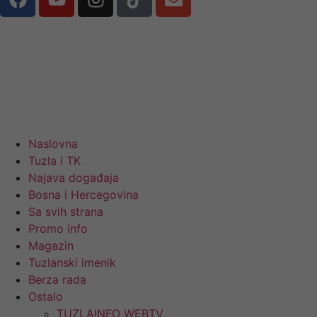
Naslovna
Tuzla i TK
Najava događaja
Bosna i Hercegovina
Sa svih strana
Promo info
Magazin
Tuzlanski imenik
Berza rada
Ostalo
TUZLAINFO WEBTV