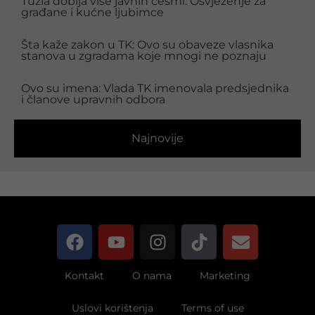
Tuzla dobija više javnih česmi: Osvježenje za
građane i kućne ljubimce
Šta kaže zakon u TK: Ovo su obaveze vlasnika
stanova u zgradama koje mnogi ne poznaju
Ovo su imena: Vlada TK imenovala predsjednika
i članove upravnih odbora
Najnovije
Kontakt
O nama
Marketing
Uslovi korištenja
Terms of use