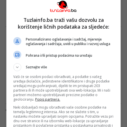
Tuzlainfo.ba traži vašu dozvolu za
korištenje ličnih podataka za sljedeće:
Personalizirano oglašavanje i sadržaj, mjerenje
oglašavanja i sadržaja, uvidi u publiku i razvoj usluga
Pohrana i/ili pristup podacima na uređaju
Saznajte više
Vaši će se osobni podaci obrađivati, a podatke s vašeg
uređaja (kolačiće, jedinstvene identifikatore i druge podatke
uređaja) mogu pohranjivati, dijeliti te im pristupati 203
partnera ili ih može upotrebljavati ova web-lokacija. Mi i naši
partneri možemo upotrebljavati precizne podatke o
geolociranju.
Popis partnera.
Neki dobavljači mogu obrađivati vaše osobne podatke na
Više na istu temu
temelju legitimnog interesa. Ako se ne slažete s tim, u
nastavku možete upravljati svojim opcijama. Potražite vezu pri
dnu ove stranice ili na izborniku web-lokacije za upravljanje
Dodik žestoko
Protokolarni
pristankom ili povlačenje pristanka u postavkama privatnosti i