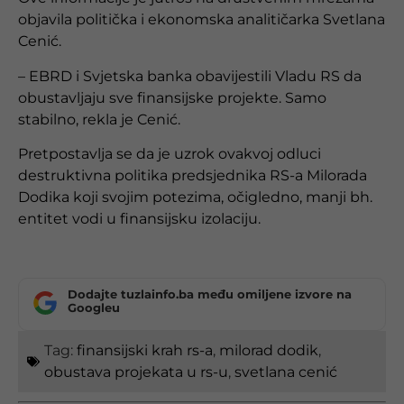
objavila politička i ekonomska analitičarka Svetlana
Cenić.
– EBRD i Svjetska banka obavijestili Vladu RS da
obustavljaju sve finansijske projekte. Samo
stabilno, rekla je Cenić.
Pretpostavlja se da je uzrok ovakvoj odluci
destruktivna politika predsjednika RS-a Milorada
Dodika koji svojim potezima, očigledno, manji bh.
entitet vodi u finansijsku izolaciju.
Dodajte tuzlainfo.ba među omiljene izvore na
Googleu
Tag:
finansijski krah rs-a
,
milorad dodik
,
obustava projekata u rs-u
,
svetlana cenić