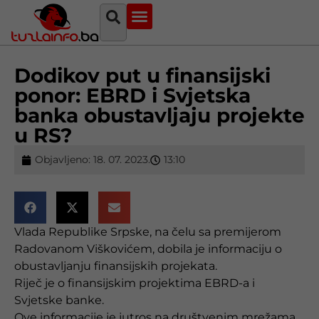
Najava događaja
Bosna i Hercegovina
Sa svih strana
Tuzlanski imenik
Dodikov put u finansijski
ponor: EBRD i Svjetska
banka obustavljaju projekte
u RS?
Objavljeno:
18. 07. 2023.
13:10
Vlada Republike Srpske, na čelu sa premijerom
Radovanom Viškovićem, dobila je informaciju o
obustavljanju finansijskih projekata.
Riječ je o finansijskim projektima EBRD-a i
Svjetske banke.
Ove informacije je jutros na društvenim mrežama