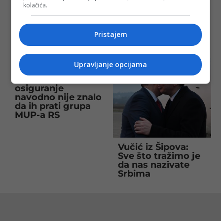
kolačića.
napao Heleza zbog
skandal u Mrkonjić
Vučića: “Zukan je
Gradu: Dodik
odlično ime za
govorio, Karan
konja”
ostao po strani
Pristajem
Upravljanje opcijama
Vučićevo
osiguranje
navodno nije znalo
da ih prati grupa
MUP-a RS
Vučić iz Šipova:
Sve što tražimo je
da nas nazivate
Srbima