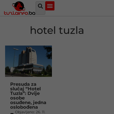
Najava događaja
Bosna i Hercegovina
Sa svih strana
Tuzlanski imenik
hotel tuzla
Presuda za
slučaj “Hotel
Tuzla”: Dvije
osobe
osuđene, jedna
oslobođena
Objavljeno:
26. 11.