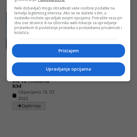
Neki dobavljači mogu obrađivati vaše osobne podatke na
temelju legitimnog interesa. Ako se ne slažete s tim, u
nastavku možete upravljati svojim opcijama. Potražite vezu pri
dnu ove stranice ili na izborniku web-lokacije za upravljanje
pristankom ili povlačenje pristanka u postavkama privatnosti i
kolačića.
Pristajem
Kupac poznati
privrednik:
Upravljanje opcijama
Hotel “Tuzla”
prodat za više
od 16 miliona
KM
Objavljeno:
13. 07.
2022.
Opširnije