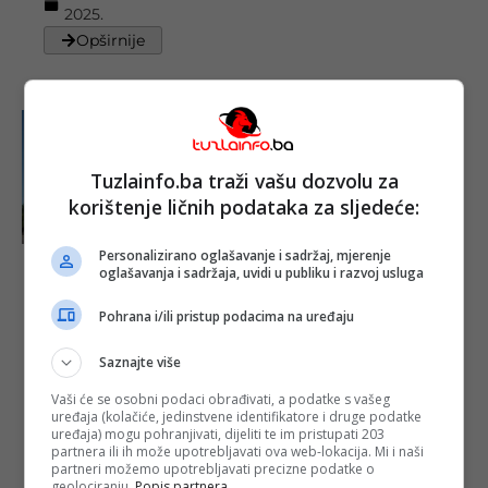
2025.
Opširnije
Tuzlainfo.ba traži vašu dozvolu za
korištenje ličnih podataka za sljedeće:
Personalizirano oglašavanje i sadržaj, mjerenje
oglašavanja i sadržaja, uvidi u publiku i razvoj usluga
Lažno
prikazivanje
ulaganja u
Pohrana i/ili pristup podacima na uređaju
Hotel Tuzla:
Osuđujuća
Saznajte više
presuda za
Igora Pogačara
Vaši će se osobni podaci obrađivati, a podatke s vašeg
Objavljeno:
20.
uređaja (kolačiće, jedinstvene identifikatore i druge podatke
uređaja) mogu pohranjivati, dijeliti te im pristupati 203
03. 2025.
partnera ili ih može upotrebljavati ova web-lokacija. Mi i naši
Opširnije
partneri možemo upotrebljavati precizne podatke o
geolociranju.
Popis partnera.