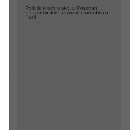
Policija kreće u akciju: Poseban
nadzor biciklista i vozača romobila u
a je
Tuzli
i.
.
e
turu,
 se
na