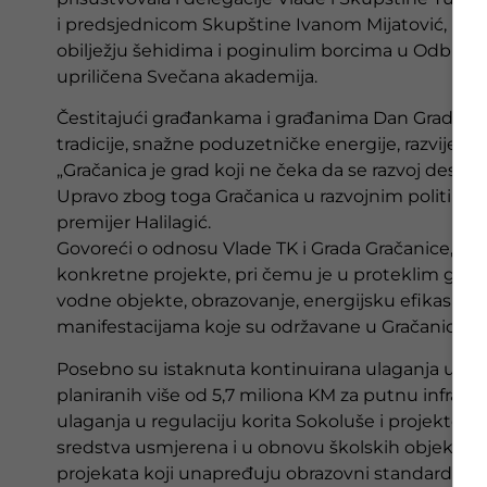
i predsjednicom Skupštine Ivanom Mijatović, polo
obilježju šehidima i poginulim borcima u Odbram
upriličena Svečana akademija.
Čestitajući građankama i građanima Dan Grada, pre
tradicije, snažne poduzetničke energije, razvijene 
„Gračanica je grad koji ne čeka da se razvoj desi s
Upravo zbog toga Gračanica u razvojnim politika
premijer Halilagić.
Govoreći o odnosu Vlade TK i Grada Gračanice, prem
konkretne projekte, pri čemu je u proteklim godi
vodne objekte, obrazovanje, energijsku efikasnost,
manifestacijama koje su održavane u Gračanici.
Posebno su istaknuta kontinuirana ulaganja u reg
planiranih više od 5,7 miliona KM za putnu infrast
ulaganja u regulaciju korita Sokoluše i projekte v
sredstva usmjerena i u obnovu školskih objekata,
projekata koji unapređuju obrazovni standard.