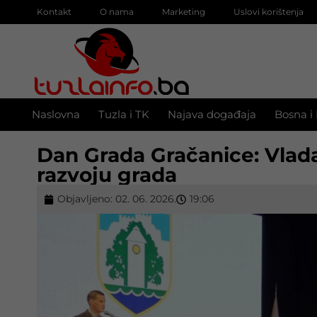
Kontakt
O nama
Marketing
Uslovi korištenja
Naslovna
Tuzla i TK
Najava događaja
Bosna i
Dan Grada Gračanice: Vlad
razvoju grada
Objavljeno:
02. 06. 2026.
19:06