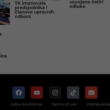
usvojene četiri
TK imenovala
odluke
predsjednika i
članove upravnih
odbora
a
dina
Uslovi korištenja
Terms of use
Politika kol