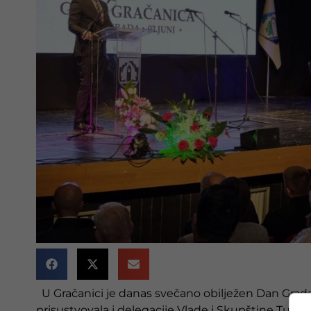
U Gračanici je danas svečano obilježen Dan Grada 
prisustvovala i delegacije Vlade i Skupštine Tu