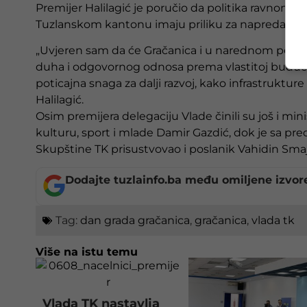
Premijer Halilagić je poručio da politika ravnomje
Tuzlanskom kantonu imaju priliku za napredak, te d
„Uvjeren sam da će Gračanica i u narednom periodu
duha i odgovornog odnosa prema vlastitoj budućno
poticajna snaga za dalji razvoj, kako infrastrukture
Halilagić.
Osim premijera delegaciju Vlade činili su još i min
kulturu, sport i mlade Damir Gazdić, dok je sa p
Skupštine TK prisustvovao i poslanik Vahidin Smaj
Dodajte tuzlainfo.ba među omiljene izvor
Tag:
dan grada gračanica
,
gračanica
,
vlada tk
Više na istu temu
Vlada TK nastavlja