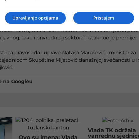
rnog razvoja podrazumijeva da svaki grad i svaka općina u
a Gračanica tu priliku zna koristiti.
Upravljanje opcijama
Pristajem
 nastaviti biti primjer lokalne energije, poduzetničkog
sti. Takvoj Gračanici mi ćemo kao Vlada biti puna podr
 i javnog, tako i privrednog sektora“, istaknuo je premijer
istrica pravosuđa i uprave Nataša Marošević i ministar za
redsjednicom Skupštine Mijatović današnjoj svečanosti u 
lović.
e na Googleu
Vlada TK održala
vanrednu sjednic
Ovo su imena: Vlada