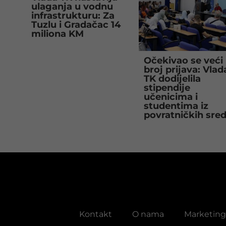
ulaganja u vodnu
infrastrukturu: Za
Tuzlu i Gradačac 14
miliona KM
Očekivao se veći
broj prijava: Vlad
TK dodijelila
stipendije
učenicima i
studentima iz
povratničkih sre
Kontakt
O nama
Marketing