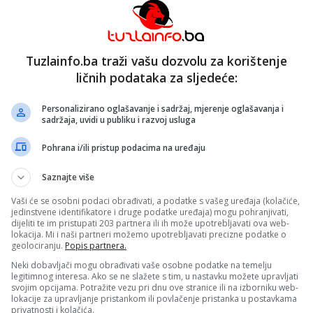
žile su cvijeće i odale počast na Centralnom spomen-
beno-oslobodilačkom ratu 1992–1995. godine, nakon čeg
Tuzlainfo.ba traži vašu dozvolu za korištenje
ličnih podataka za sljedeće:
mijer Halilagić je istaknuo da je Gračanica grad bogate
poslovne kulture i izraženog osjećaja pripadnosti zajednic
Personalizirano oglašavanje i sadržaj, mjerenje oglašavanja i
am od sebe, nego ga gradi radom, inicijativom i istrajnošću
sadržaja, uvidi u publiku i razvoj usluga
ma Vlade Tuzlanskog kantona ima važno mjesto“, kazao j
Pohrana i/ili pristup podacima na uređaju
ijer je naglasio da se to partnerstvo najbolje vidi kroz
nama najveći dio sredstava usmjeren u putnu infrastruk
Saznajte više
 zaštitu okoliša, kulturno naslijeđe i podršku
Vaši će se osobni podaci obrađivati, a podatke s vašeg uređaja (kolačiće,
jedinstvene identifikatore i druge podatke uređaja) mogu pohranjivati,
dijeliti te im pristupati 203 partnera ili ih može upotrebljavati ova web-
lokacija. Mi i naši partneri možemo upotrebljavati precizne podatke o
ionalne ceste i putne pravce na području Grada, kao i
geolociranju.
Popis partnera.
rukturu u 2026. godini. U oblasti vodoprivrede nastavljaju
Neki dobavljači mogu obrađivati vaše osobne podatke na temelju
odosnabdijevanja više gračaničkih naselja, dok su značaj
legitimnog interesa. Ako se ne slažete s tim, u nastavku možete upravljati
 nabavku opreme, poboljšanje uslova rada i nastavak
svojim opcijama. Potražite vezu pri dnu ove stranice ili na izborniku web-
lokacije za upravljanje pristankom ili povlačenje pristanka u postavkama
privatnosti i kolačića.