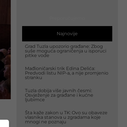
Preporučujemo
Najnovije
Grad Tuzla upozorio građane: Zbog
suše moguća ograničenja u isporuci
pitke vode
Mađioničarski trik Edina Delića:
Predvodi listu NIP-a, a nije promjenio
stranku
Tuzla dobija više javnih česmi:
Osvježenje za građane i kućne
ljubimce
Šta kaže zakon u TK: Ovo su obaveze
vlasnika stanova u zgradama koje
mnogi ne poznaju
ićem