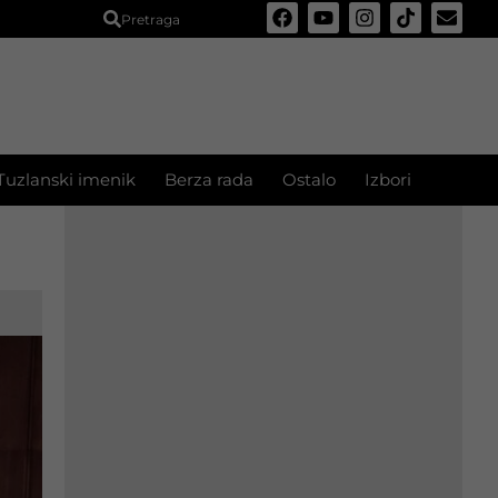
Pretraga
Tuzlanski imenik
Berza rada
Ostalo
Izbori