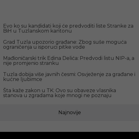
Preporučujemo
Evo ko su kandidati koji će predvoditi liste Stranke za
BiH u Tuzlanskom kantonu
Grad Tuzla upozorio građane: Zbog suše moguća
ograničenja u isporuci pitke vode
Mađioničarski trik Edina Delića: Predvodi listu NIP-a, a
nije promjenio stranku
Tuzla dobija više javnih česmi: Osvježenje za građane i
kućne ljubimce
Šta kaže zakon u TK: Ovo su obaveze vlasnika
stanova u zgradama koje mnogi ne poznaju
Najnovije