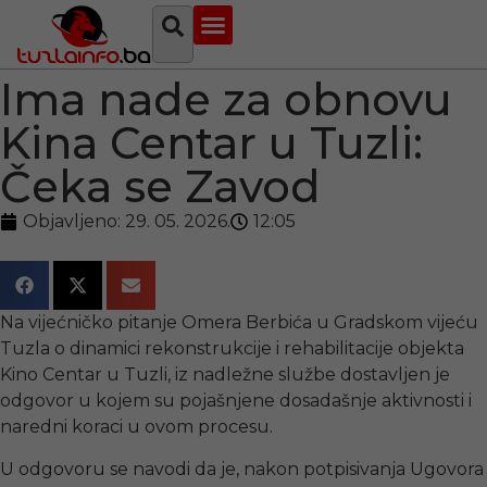
Najava događaja
Bosna i Hercegovina
Sa svih strana
Tuzlanski imenik
Ima nade za obnovu
Kina Centar u Tuzli:
Čeka se Zavod
Objavljeno:
29. 05. 2026.
12:05
Na vijećničko pitanje Omera Berbića u Gradskom vijeću
Tuzla o dinamici rekonstrukcije i rehabilitacije objekta
Kino Centar u Tuzli, iz nadležne službe dostavljen je
odgovor u kojem su pojašnjene dosadašnje aktivnosti i
naredni koraci u ovom procesu.
U odgovoru se navodi da je, nakon potpisivanja Ugovora