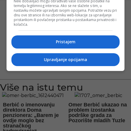
Neki dobavljači mogu obrađivati vaše osobne podatke na
temelju legitimnog interesa. Ako se ne slažete s tim, u
nastavku možete upravljati svojim opcijama. Potražite vezu pri
dnu ove stranice ili na izborniku web-lokacije za upravljanje
pristankom ili povlačenje pristanka u postavkama privatnosti i
kolačića.
Pristajem
Upravljanje opcijama
Više na istu temu
Berbić o imenovanju
Omer Berbić ukazao na
direktora Doma
problem izostanka
penzionera: „Barem je
podrške grada za
ovdje moglo bez
Pozorište mladih Tuzle
stranačkog