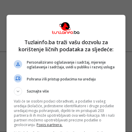
Tuzlainfo.ba traži vašu dozvolu za
korištenje ličnih podataka za sljedeće:
Personalizirano oglašavanje i sadržaj, mjerenje
oglašavanja i sadržaja, uvidi u publiku i razvoj usluga
Pohrana i/ili pristup podacima na uređaju
Saznajte više
Vaši će se osobni podaci obrađivati, a podatke s vašeg
uređaja (kolačiće, jedinstvene identifikatore i druge podatke
uređaja) mogu pohranjivati, dijeliti te im pristupati 203
partnera ili ih može upotrebljavati ova web-lokacija. Mi i naši
partneri možemo upotrebljavati precizne podatke o
geolociranju.
Popis partnera.