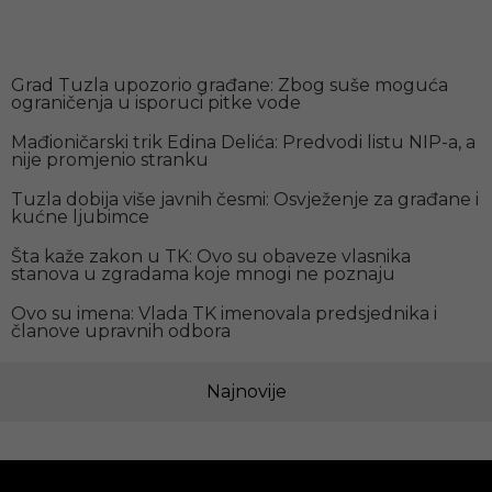
Preporučujemo
Grad Tuzla upozorio građane: Zbog suše moguća
ograničenja u isporuci pitke vode
Mađioničarski trik Edina Delića: Predvodi listu NIP-a, a
nije promjenio stranku
Tuzla dobija više javnih česmi: Osvježenje za građane i
kućne ljubimce
Šta kaže zakon u TK: Ovo su obaveze vlasnika
stanova u zgradama koje mnogi ne poznaju
Ovo su imena: Vlada TK imenovala predsjednika i
članove upravnih odbora
Najnovije