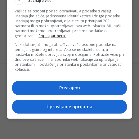
Saznajte više
Vaši će se osobni podaci obrađivati, a podatke s vašeg
uređaja (kolačiće, jedinstvene identifikatore i druge podatke
uređaja) mogu pohranjivati, dijeliti te im pristupati 203
partnera ili ih može upotrebljavati ova web-lokacija. Mi i naši
partneri možemo upotrebljavati precizne podatke o
geolociranju.
Popis partnera.
Neki dobavljači mogu obrađivati vaše osobne podatke na
temelju legitimnog interesa. Ako se ne slažete s tim, u
nastavku možete upravljati svojim opcijama. Potražite vezu pri
dnu ove stranice ili na izborniku web-lokacije za upravljanje
pristankom ili povlačenje pristanka u postavkama privatnosti i
kolačića.
Pristajem
Upravljanje opcijama