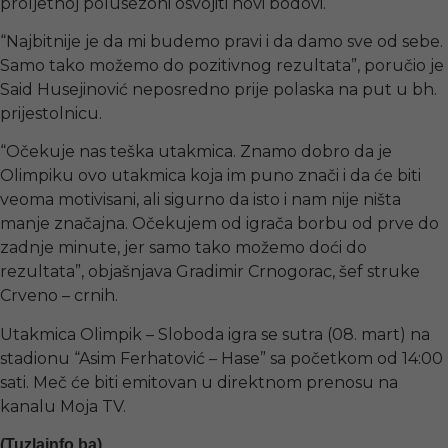
proljetnoj polusezoni osvojiti novi bodovi.
“Najbitnije je da mi budemo pravi i da damo sve od sebe.
Samo tako možemo do pozitivnog rezultata”, poručio je
Said Husejinović neposredno prije polaska na put u bh.
prijestolnicu.
“Očekuje nas teška utakmica. Znamo dobro da je
Olimpiku ovo utakmica koja im puno znači i da će biti
veoma motivisani, ali sigurno da isto i nam nije ništa
manje značajna. Očekujem od igrača borbu od prve do
zadnje minute, jer samo tako možemo doći do
rezultata”, objašnjava Gradimir Crnogorac, šef struke
Crveno – crnih.
Utakmica Olimpik – Sloboda igra se sutra (08. mart) na
stadionu “Asim Ferhatović – Hase” sa početkom od 14:00
sati. Meč će biti emitovan u direktnom prenosu na
kanalu Moja TV.
(Tuzlainfo.ba)