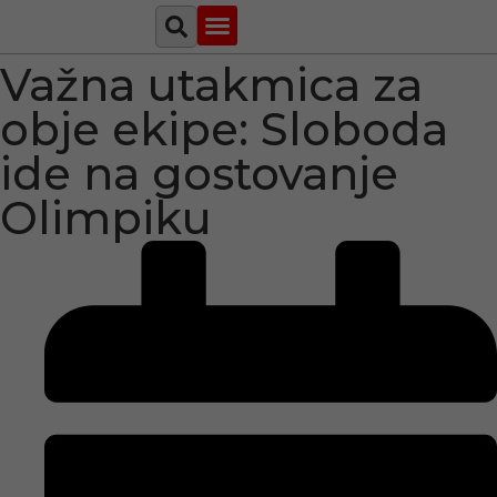
Važna utakmica za
Najava događaja
Bosna i Hercegovina
Sa svih strana
Tuzlanski imenik
obje ekipe: Sloboda
ide na gostovanje
Olimpiku