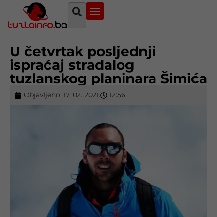
Najava događaja
Bosna i Hercegovina
Sa svih strana
Tuzlanski imenik
U četvrtak posljednji
ispraćaj stradalog
tuzlanskog planinara Šimića
Objavljeno:
17. 02. 2021.
12:56