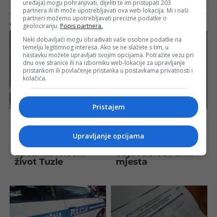
uređaja) mogu pohranjivati, dijeliti te im pristupati 203
partnera ili ih može upotrebljavati ova web-lokacija. Mi i naši
partneri možemo upotrebljavati precizne podatke o
geolociranju.
Popis partnera.
Više na istu temu
Neki dobavljači mogu obrađivati vaše osobne podatke na
temelju legitimnog interesa. Ako se ne slažete s tim, u
nastavku možete upravljati svojim opcijama. Potražite vezu pri
dnu ove stranice ili na izborniku web-lokacije za upravljanje
pristankom ili povlačenje pristanka u postavkama privatnosti i
kolačića.
Pristajem
Dan ispunjen
Univerzitet u Tuzli
volontiranjem, noć
uskoro otvara
uz druženje:
drugi upisni rok,
Upravljanje opcijama
Izviđači iz Italije
određen datum
upoznali i noćni
objave slobodnih
život Tuzle
mjesta