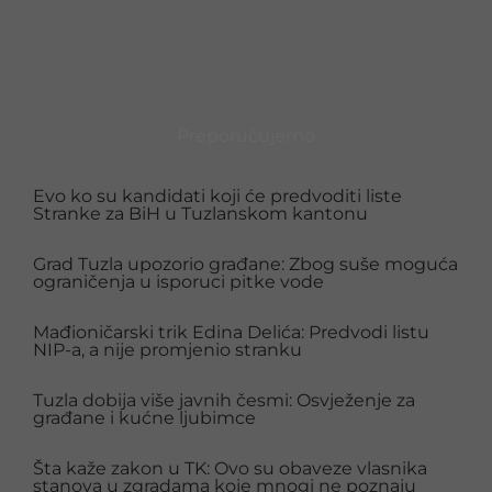
Preporučujemo
Evo ko su kandidati koji će predvoditi liste
Stranke za BiH u Tuzlanskom kantonu
Grad Tuzla upozorio građane: Zbog suše moguća
ograničenja u isporuci pitke vode
Mađioničarski trik Edina Delića: Predvodi listu
NIP-a, a nije promjenio stranku
Tuzla dobija više javnih česmi: Osvježenje za
građane i kućne ljubimce
Šta kaže zakon u TK: Ovo su obaveze vlasnika
stanova u zgradama koje mnogi ne poznaju