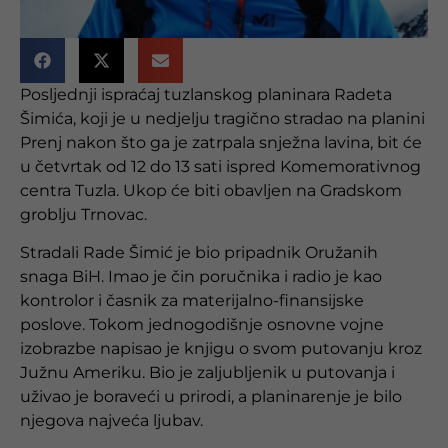
Posljednji ispraćaj tuzlanskog planinara Radeta
Šimića, koji je u nedjelju tragično stradao na planini
Prenj nakon što ga je zatrpala snježna lavina, bit će
u četvrtak od 12 do 13 sati ispred Komemorativnog
centra Tuzla. Ukop će biti obavljen na Gradskom
groblju Trnovac.
Stradali Rade Šimić je bio pripadnik Oružanih
snaga BiH. Imao je čin poručnika i radio je kao
kontrolor i časnik za materijalno-finansijske
poslove. Tokom jednogodišnje osnovne vojne
izobrazbe napisao je knjigu o svom putovanju kroz
Južnu Ameriku. Bio je zaljubljenik u putovanja i
uživao je boraveći u prirodi, a planinarenje je bilo
njegova najveća ljubav.