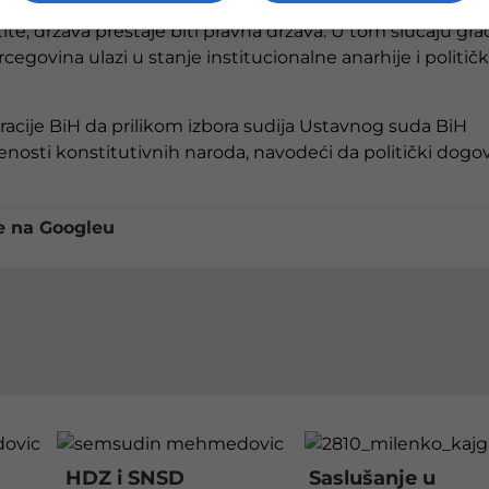
te, država prestaje biti pravna država. U tom slučaju gra
cegovina ulazi u stanje institucionalne anarhije i politič
acije BiH da prilikom izbora sudija Ustavnog suda BiH
nosti konstitutivnih naroda, navodeći da politički dogov
e na Googleu
HDZ i SNSD
Saslušanje u