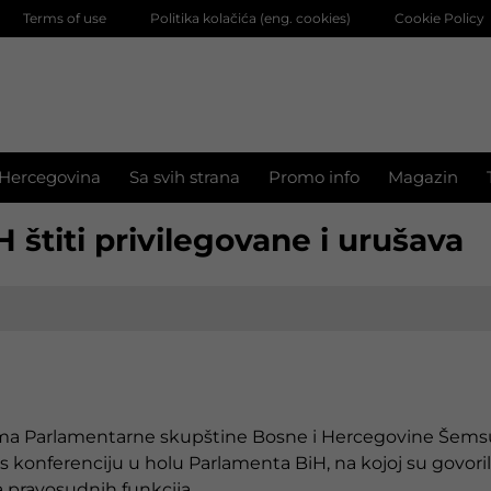
Terms of use
Politika kolačića (eng. cookies)
Cookie Policy
 Hercegovina
Sa svih strana
Promo info
Magazin
štiti privilegovane i urušava
oma Parlamentarne skupštine Bosne i Hercegovine Šems
konferenciju u holu Parlamenta BiH, na kojoj su govoril
a pravosudnih funkcija.