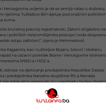
 i Hercegovina, ocijenio je da se zemlja nalazi u dubokoj
im riječima, Tužilaštvo BiH djeluje pod snažnim politički
a svima.
če brutalnoj pravnoj nejednakosti. Zakoni očigledno ne
ana i političkih neistomišljenika postupci vode ekspresn
redak ostaju zaštićeni”, izjavio je Mehmedović.
ka Kajganića, kao i tužiteljice Bojanu Jolović i Vedranu
 napad na ustavni poredak Bosne i Hercegovine blokirani
 interesima SNSD-a i HDZ-a.
rdi, odnose na djelovanje predsjednika Republike Srpske
ića i predsjednika Narodne skupštine RS-a Nenada
 nije adekvatno reagovalo ni u predmetu bivšeg direkto
predsjedavajuće Vijeća ministara BiH Borjane Krišto, koju 
o tvrdi, nije predložila smjenu Darka Ćuluma niti