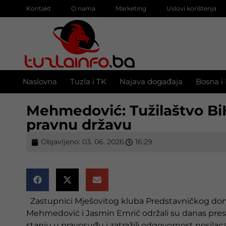
Kontakt
O nama
Marketing
Uslovi korištenja
Naslovna
Tuzla i TK
Najava događaja
Bosna i
Mehmedović: Tužilaštvo BiH 
pravnu državu
Objavljeno:
03. 06. 2026.
16:29
Zastupnici Mješovitog kluba Predstavničkog d
Mehmedović i Jasmin Emrić održali su danas press 
stanju u pravosuđu i zatražili odgovornost nosilac