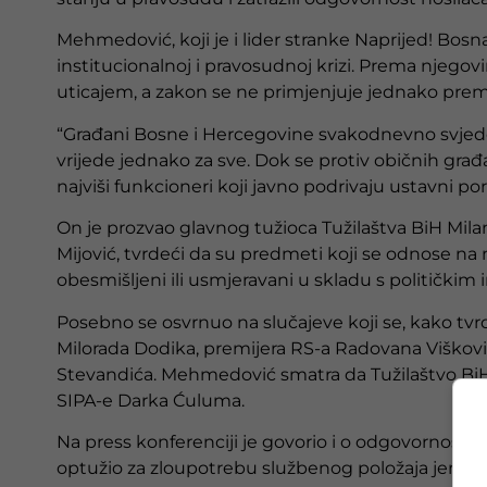
Mehmedović, koji je i lider stranke Naprijed! Bosna
institucionalnoj i pravosudnoj krizi. Prema njegov
uticajem, a zakon se ne primjenjuje jednako prem
“Građani Bosne i Hercegovine svakodnevno svjedo
vrijede jednako za sve. Dok se protiv običnih građ
najviši funkcioneri koji javno podrivaju ustavni po
On je prozvao glavnog tužioca Tužilaštva BiH Milan
Mijović, tvrdeći da su predmeti koji se odnose na
obesmišljeni ili usmjeravani u skladu s političkim
Posebno se osvrnuo na slučajeve koji se, kako tv
Milorada Dodika, premijera RS-a Radovana Viškov
Stevandića. Mehmedović smatra da Tužilaštvo BiH
SIPA-e Darka Ćuluma.
Na press konferenciji je govorio i o odgovornosti 
optužio za zloupotrebu službenog položaja jer, kak