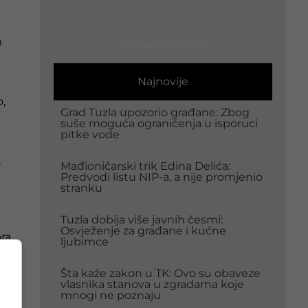
m
Preporučujemo
Najnovije
o,
Grad Tuzla upozorio građane: Zbog
suše moguća ograničenja u isporuci
pitke vode
,
Mađioničarski trik Edina Delića:
Predvodi listu NIP-a, a nije promjenio
stranku
Tuzla dobija više javnih česmi:
Osvježenje za građane i kućne
ra
ljubimce
Šta kaže zakon u TK: Ovo su obaveze
je
vlasnika stanova u zgradama koje
mnogi ne poznaju