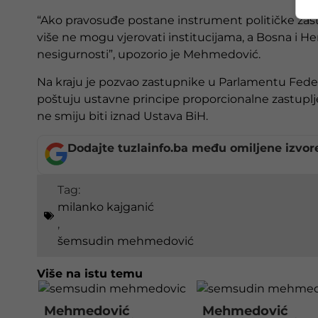
“Ako pravosuđe postane instrument političke zašti
više ne mogu vjerovati institucijama, a Bosna i Her
nesigurnosti”, upozorio je Mehmedović.
Na kraju je pozvao zastupnike u Parlamentu Feder
poštuju ustavne principe proporcionalne zastuplje
ne smiju biti iznad Ustava BiH.
Dodajte tuzlainfo.ba među omiljene izvor
Tag:
milanko kajganić
,
šemsudin mehmedović
Više na istu temu
Mehmedović
Mehmedović