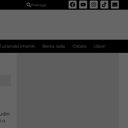
Pretraga
Tuzlanski imenik
Berza rada
Ostalo
Izbori
udin
i o