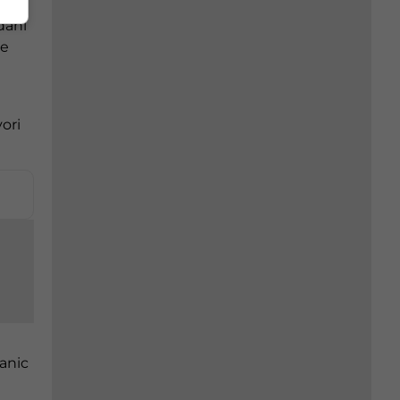
đani
ke
ori