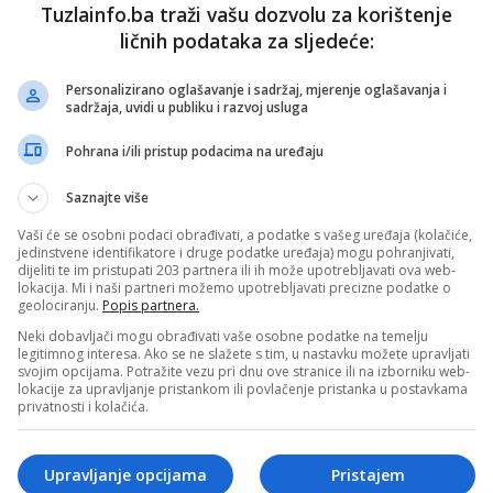
osti BiH, uprkos političkoj volji većine u Predstavničko
Tuzlainfo.ba traži vašu dozvolu za korištenje
ličnih podataka za sljedeće:
. Radi se o opasnom modelu političke kontrole nad
Personalizirano oglašavanje i sadržaj, mjerenje oglašavanja i
ojedinci i urušavaju temelji pravne države”, poručio je
sadržaja, uvidi u publiku i razvoj usluga
Pohrana i/ili pristup podacima na uređaju
indirektno oporezivanje BiH, navodeći da gotovo tri god
od indirektnih poreza. Prema njegovim tvrdnjama, Federac
Saznajte više
Vaši će se osobni podaci obrađivati, a podatke s vašeg uređaja (kolačiće,
jedinstvene identifikatore i druge podatke uređaja) mogu pohranjivati,
ma je govorio podnesene krivične prijave, samostalno ili
dijeliti te im pristupati 203 partnera ili ih može upotrebljavati ova web-
lokacija. Mi i naši partneri možemo upotrebljavati precizne podatke o
 izostanak reakcije Tužilaštva BiH, prema njegovom
geolociranju.
Popis partnera.
e zaštite određenih struktura moći.
Neki dobavljači mogu obrađivati vaše osobne podatke na temelju
legitimnog interesa. Ako se ne slažete s tim, u nastavku možete upravljati
ritužbu protiv tužilaca Igora Dubaka i Vedrane Mijović,
svojim opcijama. Potražite vezu pri dnu ove stranice ili na izborniku web-
veo, nepostupanja, pristrasnosti i nedonošenja konačnih
lokacije za upravljanje pristankom ili povlačenje pristanka u postavkama
privatnosti i kolačića.
a.
jeće BiH, na čijem je čelu Sanjin Bogunić, da ozbiljno
Upravljanje opcijama
Pristajem