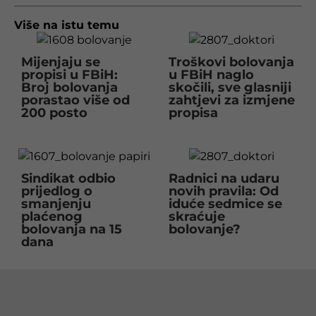
Više na istu temu
Mijenjaju se
Troškovi bolovanja
propisi u FBiH:
u FBiH naglo
Broj bolovanja
skočili, sve glasniji
porastao više od
zahtjevi za izmjene
200 posto
propisa
Sindikat odbio
Radnici na udaru
prijedlog o
novih pravila: Od
smanjenju
iduće sedmice se
plaćenog
skraćuje
bolovanja na 15
bolovanje?
dana