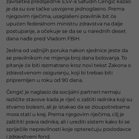
završetka predsjednik ESV-a Safudin Čengić kazao
je da su sve tačke usvojene jednoglasno. Prema
njegovim riječima, usaglašeni pravilnik bit će
upućen federalnom ministru zdravstva na dalje
postupanje, a očekuje se da se u narednih deset
dana nađe pred Vladom FBiH.
Jedna od važnijih poruka nakon sjednice jeste da
se pravilnikom ne mijenja broj dana bolovanja. To
pitanje će biti razmatrano kroz novi tekst Zakona o
zdravstvenom osiguranju, koji bi trebao biti
pripremljen u roku od 90 dana.
Čengić je naglasio da socijalni partneri nemaju
različite stavove kada je riječ o zaštiti radnika koji su
stvarno bolesni, ali je istakao da se zloupotrebama
mora stati u kraj. Prema njegovim riječima, cilj je
zaštititi prava radnika, ali i urediti sistem kako bi se
spriječile nepravilnosti koje opterećuju poslodavce
i zdravstveni fond.