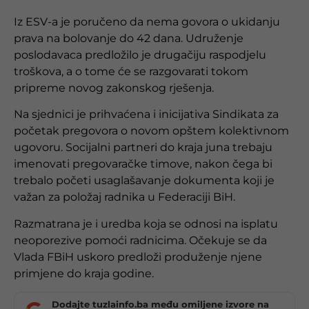
Iz ESV-a je poručeno da nema govora o ukidanju
prava na bolovanje do 42 dana. Udruženje
poslodavaca predložilo je drugačiju raspodjelu
troškova, a o tome će se razgovarati tokom
pripreme novog zakonskog rješenja.
Na sjednici je prihvaćena i inicijativa Sindikata za
početak pregovora o novom opštem kolektivnom
ugovoru. Socijalni partneri do kraja juna trebaju
imenovati pregovaračke timove, nakon čega bi
trebalo početi usaglašavanje dokumenta koji je
važan za položaj radnika u Federaciji BiH.
Razmatrana je i uredba koja se odnosi na isplatu
neoporezive pomoći radnicima. Očekuje se da
Vlada FBiH uskoro predloži produženje njene
primjene do kraja godine.
Dodajte tuzlainfo.ba među omiljene izvore na