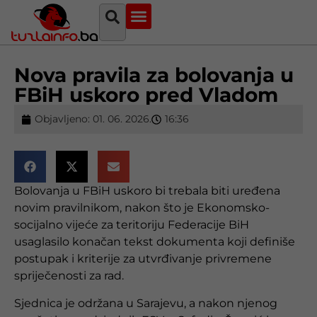
Najava događaja
Bosna i Hercegovina
Sa svih strana
Tuzlanski imenik
Nova pravila za bolovanja u
FBiH uskoro pred Vladom
Objavljeno:
01. 06. 2026.
16:36
Bolovanja u FBiH uskoro bi trebala biti uređena
novim pravilnikom, nakon što je Ekonomsko-
socijalno vijeće za teritoriju Federacije BiH
usaglasilo konačan tekst dokumenta koji definiše
postupak i kriterije za utvrđivanje privremene
spriječenosti za rad.
Sjednica je održana u Sarajevu, a nakon njenog