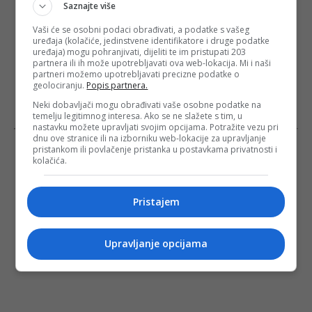
Saznajte više
Vaši će se osobni podaci obrađivati, a podatke s vašeg
uređaja (kolačiće, jedinstvene identifikatore i druge podatke
uređaja) mogu pohranjivati, dijeliti te im pristupati 203
partnera ili ih može upotrebljavati ova web-lokacija. Mi i naši
partneri možemo upotrebljavati precizne podatke o
geolociranju.
Popis partnera.
Neki dobavljači mogu obrađivati vaše osobne podatke na
temelju legitimnog interesa. Ako se ne slažete s tim, u
nastavku možete upravljati svojim opcijama. Potražite vezu pri
dnu ove stranice ili na izborniku web-lokacije za upravljanje
pristankom ili povlačenje pristanka u postavkama privatnosti i
kolačića.
Pristajem
Upravljanje opcijama