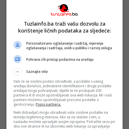
Tuzlainfo.ba traži vašu dozvolu za
korištenje ličnih podataka za sljedeće:
Personalizirano oglašavanje i sadržaj, mjerenje
oglašavanja i sadržaja, uvidi u publiku i razvoj usluga
Pohrana i/ili pristup podacima na uređaju
Saznajte više
Vaši će se osobni podaci obrađivati, a podatke s vašeg
uređaja (kolačiće, jedinstvene identifikatore i druge podatke
uređaja) mogu pohranjivati, dijeliti te im pristupati 203
partnera ili ih može upotrebljavati ova web-lokacija. Mi i naši
partneri možemo upotrebljavati precizne podatke o
geolociranju.
Popis partnera.
Neki dobavljači mogu obrađivati vaše osobne podatke na
temelju legitimnog interesa. Ako se ne slažete s tim, u
nastavku možete upravljati svojim opcijama. Potražite vezu pri
dnu ove stranice ili na izborniku web-lokacije za upravljanje