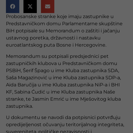
Probosanske stranke koje imaju zastupnike u
Predstavničkom domu Parlamentarne skupštine
BiH potpisale su Memorandum o zaštiti i jačanju
ustavnog poretka, državnosti i nastavku
euroatlantskog puta Bosne i Hercegovine.
Memorandum su potpisali predsjednici pet
zastupničkih klubova u Predstavničkom domu
PSBiH, Šerif Špago u ime Kluba zastupnika SDA,
Saša Magazinović u ime Kluba zastupnika SDP-a,
Aida Baručija u ime Kluba zastupnika NiP-a i BHI
KF, Sabina Ćudić u ime Kluba zastupnika Naše
stranke, te Jasmin Emrić u ime Mješovitog kluba
zastupnika.
U dokumentu se navodi da potpisnici potvrđuju
opredijeljenost očuvanju teritorijalnog integriteta,
suvereniteta, političke nezavisnosti i