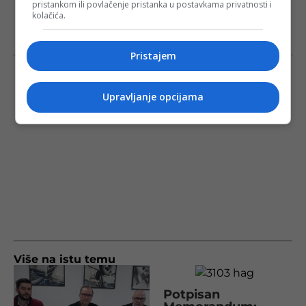
pristankom ili povlačenje pristanka u postavkama privatnosti i
kolačića.
Pristajem
Upravljanje opcijama
Više na istu temu
Potpisan