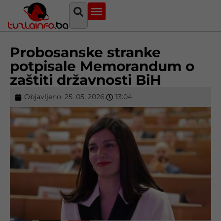
Najava događaja
Bosna i Hercegovina
Sa svih strana
Tuzlanski imenik
Probosanske stranke
potpisale Memorandum o
zaštiti državnosti BiH
Objavljeno:
25. 05. 2026.
13:04