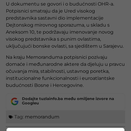
U dokumentu se govori i o budućnosti OHR-a.
Potpisnici smatraju da je Ured visokog
predstavnika sastavni dio implementacije
Dejtonskog mirovnog sporazuma, u skladu s
Aneksom 10, te podržavaju imenovanje novog
visokog predstavnika s punim ovlastima,
uključujući bonske ovlasti, sa sjedištem u Sarajevu.
Na kraju Memoranduma potpisnici pozivaju
domaće i međunarodne aktere da djeluju u pravcu
očuvanja mira, stabilnosti, ustavnog poretka,
institucionalne funkcionalnosti i euroatlantske
budućnosti Bosne i Hercegovine.
Dodajte tuzlainfo.ba među omiljene izvore na
Googleu
Tag:
memorandum