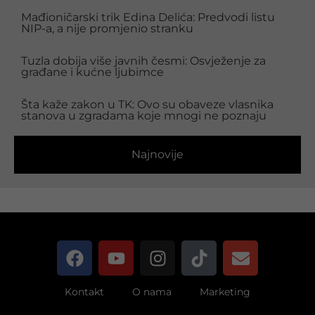
Mađioničarski trik Edina Delića: Predvodi listu
NIP-a, a nije promjenio stranku
Tuzla dobija više javnih česmi: Osvježenje za
građane i kućne ljubimce
Šta kaže zakon u TK: Ovo su obaveze vlasnika
stanova u zgradama koje mnogi ne poznaju
Najnovije
Kontakt
O nama
Marketing