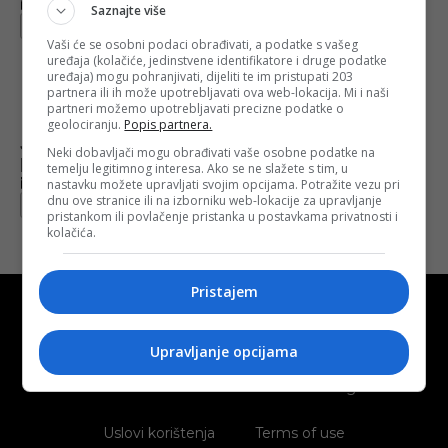
Objavljeno:
10. 10. 2024.
Saznajte više
Opširnije
Vaši će se osobni podaci obrađivati, a podatke s vašeg
uređaja (kolačiće, jedinstvene identifikatore i druge podatke
uređaja) mogu pohranjivati, dijeliti te im pristupati 203
partnera ili ih može upotrebljavati ova web-lokacija. Mi i naši
partneri možemo upotrebljavati precizne podatke o
geolociranju.
Popis partnera.
Jak vjetar, grmljavina i pljuskovi: Europi se
Neki dobavljači mogu obrađivati vaše osobne podatke na
približava megaciklona koja liči na uragan
temelju legitimnog interesa. Ako se ne slažete s tim, u
Objavljeno:
30. 03. 2023.
nastavku možete upravljati svojim opcijama. Potražite vezu pri
dnu ove stranice ili na izborniku web-lokacije za upravljanje
Opširnije
pristankom ili povlačenje pristanka u postavkama privatnosti i
kolačića.
Pristajem
Upravljanje opcijama
Kontakt
O nama
Marketing
Uslovi korištenja
Terms of use