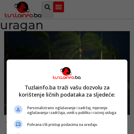
Najava događaja
Bosna i Hercegovina
Sa svih strana
Tuzlanski imenik
uragan
Tuzlainfo.ba traži vašu dozvolu za
korištenje ličnih podataka za sljedeće:
Personalizirano oglašavanje i sadržaj, mjerenje
oglašavanja i sadržaja, uvidi u publiku i razvoj usluga
VIDEO / Uragan Milton stigao na floridu, za
Pohrana i/ili pristup podacima na uređaju
sobom ostavlja pustoš