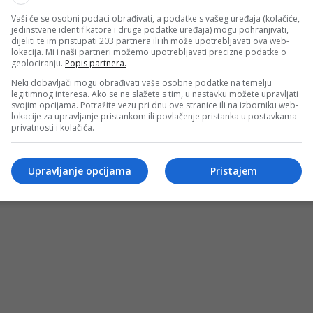
Vaši će se osobni podaci obrađivati, a podatke s vašeg uređaja (kolačiće,
jedinstvene identifikatore i druge podatke uređaja) mogu pohranjivati,
dijeliti te im pristupati 203 partnera ili ih može upotrebljavati ova web-
lokacija. Mi i naši partneri možemo upotrebljavati precizne podatke o
geolociranju.
Popis partnera.
Neki dobavljači mogu obrađivati vaše osobne podatke na temelju
legitimnog interesa. Ako se ne slažete s tim, u nastavku možete upravljati
svojim opcijama. Potražite vezu pri dnu ove stranice ili na izborniku web-
lokacije za upravljanje pristankom ili povlačenje pristanka u postavkama
privatnosti i kolačića.
Upravljanje opcijama
Pristajem