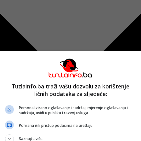
Tuzlainfo.ba traži vašu dozvolu za korištenje
ličnih podataka za sljedeće:
Personalizirano oglašavanje i sadržaj, mjerenje oglašavanja i
sadržaja, uvidi u publiku i razvoj usluga
Pohrana i/ili pristup podacima na uređaju
Saznajte više