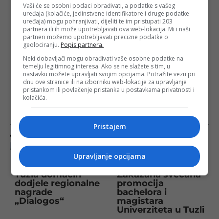
Vaši će se osobni podaci obrađivati, a podatke s vašeg
uređaja (kolačiće, jedinstvene identifikatore i druge podatke
uređaja) mogu pohranjivati, dijeliti te im pristupati 203
partnera ili ih može upotrebljavati ova web-lokacija. Mi i naši
partneri možemo upotrebljavati precizne podatke o
geolociranju.
Popis partnera.
Neki dobavljači mogu obrađivati vaše osobne podatke na
temelju legitimnog interesa. Ako se ne slažete s tim, u
nastavku možete upravljati svojim opcijama. Potražite vezu pri
dnu ove stranice ili na izborniku web-lokacije za upravljanje
pristankom ili povlačenje pristanka u postavkama privatnosti i
kolačića.
Pristajem
Više na istu temu
Upravljanje opcijama
Tuzla domaćin
Zakazana svečana
dodjele regionalne
promocija
nagrade
bachelora i
„Dialogos“
magistara
Univerziteta u Tuzli