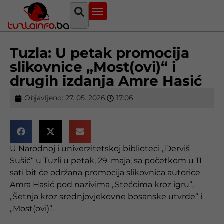
Najava događaja
Bosna i Hercegovina
Sa svih strana
Tuzlanski imenik
Tuzla: U petak promocija
slikovnice „Most(ovi)“ i
drugih izdanja Amre Hasić
Objavljeno:
27. 05. 2026.
17:06
U Narodnoj i univerzitetskoj biblioteci „Derviš
Sušić“ u Tuzli u petak, 29. maja, sa početkom u 11
sati bit će održana promocija slikovnica autorice
Amra Hasić
pod nazivima „Stećcima kroz igru“,
„Šetnja kroz srednjovjekovne bosanske utvrde“ i
„Most(ovi)“.