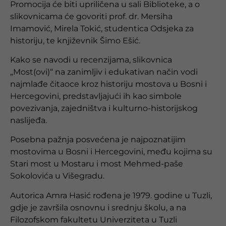
Promocija će biti upriličena u sali Biblioteke, a o
slikovnicama će govoriti prof. dr.
Mersiha
Imamović
, Mirela Tokić, studentica Odsjeka za
historiju, te književnik
Šimo Ešić
.
Kako se navodi u recenzijama, slikovnica
„Most(ovi)“ na zanimljiv i edukativan način vodi
najmlađe čitaoce kroz historiju mostova u Bosni i
Hercegovini, predstavljajući ih kao simbole
povezivanja, zajedništva i kulturno-historijskog
naslijeđa.
Posebna pažnja posvećena je najpoznatijim
mostovima u Bosni i Hercegovini, među kojima su
Stari most u Mostaru i most Mehmed-paše
Sokolovića u Višegradu.
Autorica
Amra Hasić
rođena je 1979. godine u Tuzli,
gdje je završila osnovnu i srednju školu, a na
Filozofskom fakultetu Univerziteta u Tuzli