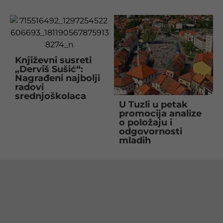
Književni susreti
„Derviš Sušić“:
Nagrađeni najbolji
radovi
srednjoškolaca
U Tuzli u petak
promocija analize
o položaju i
odgovornosti
mladih