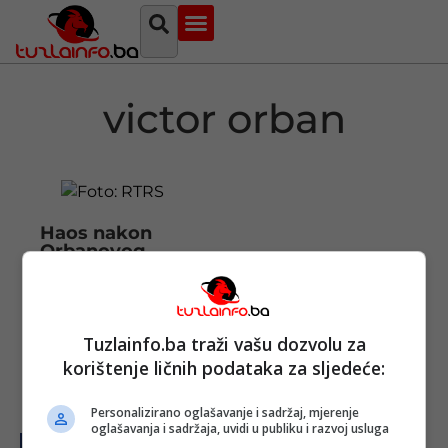
Najava događaja
Bosna i Hercegovina
Sa svih strana
Tuzlanski imenik
victor orban
Haos nakon
Orbanovog
poraza: Bijeg i
privatni letovi
iz Mađarske
Objavljeno:
27. 04.
Tuzlainfo.ba traži vašu dozvolu za
2026.
korištenje ličnih podataka za sljedeće:
Opširnije
Personalizirano oglašavanje i sadržaj, mjerenje
oglašavanja i sadržaja, uvidi u publiku i razvoj usluga