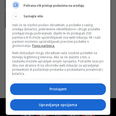
Pohrana i/ili pristup podacima na uređaju
Saznajte više
Vaši će se osobni podaci obrađivati, a podatke s vašeg
uređaja (kolačiće, jedinstvene identifikatore i druge podatke
uređaja) mogu pohranjivati, dijeliti te im pristupati 203
Orban:
partnera ili ih može upotrebljavati ova web-lokacija. Mi i naši
Provode se
partneri možemo upotrebljavati precizne podatke o
ozbiljne
geolociranju.
Popis partnera.
pripreme za rat
Neki dobavljači mogu obrađivati vaše osobne podatke na
Objavljeno:
20. 01.
temelju legitimnog interesa. Ako se ne slažete s tim, u
2026.
nastavku možete upravljati svojim opcijama. Potražite vezu pri
dnu ove stranice ili na izborniku web-lokacije za upravljanje
Opširnije
pristankom ili povlačenje pristanka u postavkama privatnosti i
kolačića.
Pristajem
Upravljanje opcijama