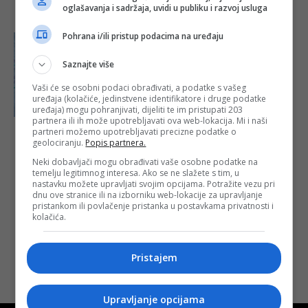
oglašavanja i sadržaja, uvidi u publiku i razvoj usluga
Pohrana i/ili pristup podacima na uređaju
Saznajte više
Vaši će se osobni podaci obrađivati, a podatke s vašeg
uređaja (kolačiće, jedinstvene identifikatore i druge podatke
uređaja) mogu pohranjivati, dijeliti te im pristupati 203
partnera ili ih može upotrebljavati ova web-lokacija. Mi i naši
partneri možemo upotrebljavati precizne podatke o
Pravoslavni
geolociranju.
Popis partnera.
vjernici
obilježavaju
Neki dobavljači mogu obrađivati vaše osobne podatke na
Vaskrs
temelju legitimnog interesa. Ako se ne slažete s tim, u
nastavku možete upravljati svojim opcijama. Potražite vezu pri
Objavljeno:
16. 04.
dnu ove stranice ili na izborniku web-lokacije za upravljanje
2023.
pristankom ili povlačenje pristanka u postavkama privatnosti i
kolačića.
Opširnije
Pristajem
Upravljanje opcijama