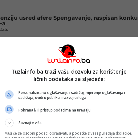
penziju usred afere Spengavanje, raspisan konku
-a
2025.
Tuzlainfo.ba traži vašu dozvolu za korištenje
uje direktora FUP-a i visoke federalne zvaničnike
zloupotrebu položaja
ličnih podataka za sljedeće:
025.
Personalizirano oglašavanje i sadržaj, mjerenje oglašavanja i
sadržaja, uvidi u publiku i razvoj usluga
Pohrana i/ili pristup podacima na uređaju
unjić dojavljivao u Vladu da Tužilaštvo istražuje
Saznajte više
emijere FBiH
025.
Vaši će se osobni podaci obrađivati, a podatke s vašeg uređaja (kolačiće,