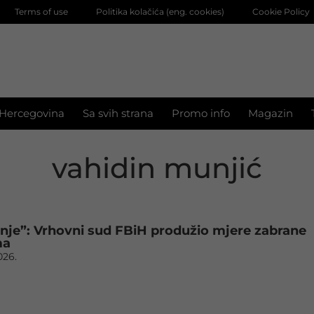
Terms of use
Politika kolačića (eng. cookies)
Cookie Policy
 Hercegovina
Sa svih strana
Promo info
Magazin
vahidin munjić
nje”: Vrhovni sud FBiH produžio mjere zabrane
ma
2026.