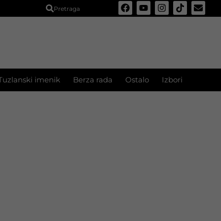
Pretraga
Tuzlanski imenik
Berza rada
Ostalo
Izbori