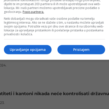
jedinstvene identifikatore i druge podatke uređaja) mogu pohranjivati,
dijeliti te im pristupati 203 partnera ili ih može upotrebljavati ova web-
lokacija. Mi i naši partneri možemo upotrebljavati precizne podatke o
geolociranju.
Popis partnera.
Neki dobavljači mogu obrađivati vaše osobne podatke na temelju
apšenje vd. direktora FUP-a Vahidina Munjića
legitimnog interesa. Ako se ne slažete s tim, u nastavku možete upravljati
svojim opcijama. Potražite vezu pri dnu ove stranice ili na izborniku web-
2024.
lokacije za upravljanje pristankom ili povlačenje pristanka u postavkama
privatnosti i kolačića.
Upravljanje opcijama
Pristajem
oručio: MUP TK mora hitno izvršiti duboku
2024.
ntiteti i kantoni nikada neće kontrolisati državn
023.