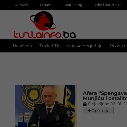
Kontakt
O nama
Marketing
Uslovi korištenja
Naslovna
Tuzla i TK
Najava događaja
Bosna i
Afera “Spengava
Munjiću i ostali
Objavljeno:
16. 01. 
Opširnije