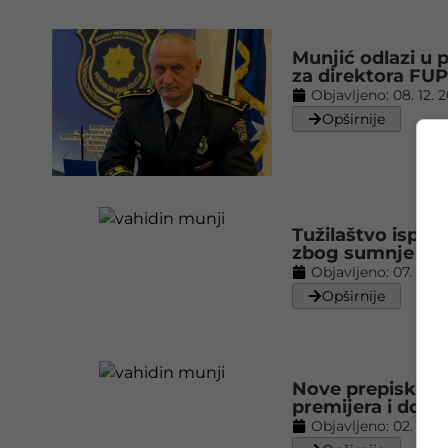
Munjić odlazi u 
za direktora FUP
Objavljeno:
08. 12. 
Opširnije
Tužilaštvo ispit
zbog sumnje na 
Objavljeno:
07. 11. 2
Opširnije
Nove prepiske: M
premijera i dopr
Objavljeno:
02. 11. 2