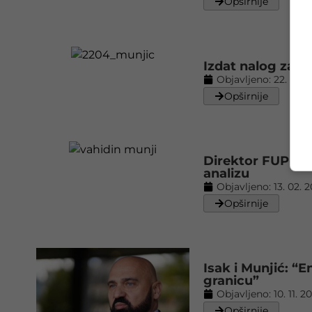
Opširnije
Izdat nalog za h
Objavljeno:
22. 04. 
Opširnije
Direktor FUP-a p
analizu
Objavljeno:
13. 02. 
Opširnije
Isak i Munjić: “E
granicu”
Objavljeno:
10. 11. 2
Opširnije