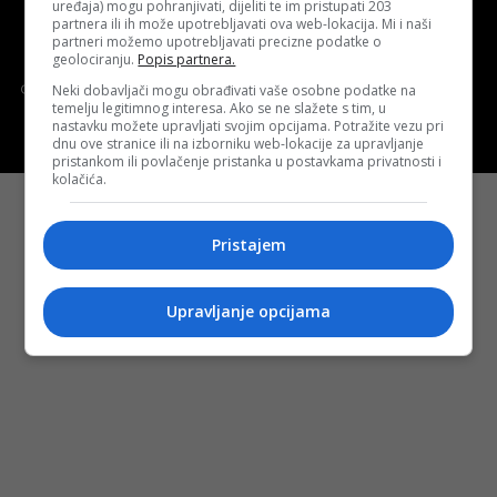
uređaja) mogu pohranjivati, dijeliti te im pristupati 203
partnera ili ih može upotrebljavati ova web-lokacija. Mi i naši
partneri možemo upotrebljavati precizne podatke o
Politika kolačića (eng. cookies)
Cookie Policy
geolociranju.
Popis partnera.
Copyright © 2026 D.S.O. PROMUS TUZLA. Developed by:
Futura
Neki dobavljači mogu obrađivati vaše osobne podatke na
temelju legitimnog interesa. Ako se ne slažete s tim, u
Multimedia d.o.o. Tuzla
nastavku možete upravljati svojim opcijama. Potražite vezu pri
dnu ove stranice ili na izborniku web-lokacije za upravljanje
pristankom ili povlačenje pristanka u postavkama privatnosti i
kolačića.
Pristajem
Upravljanje opcijama