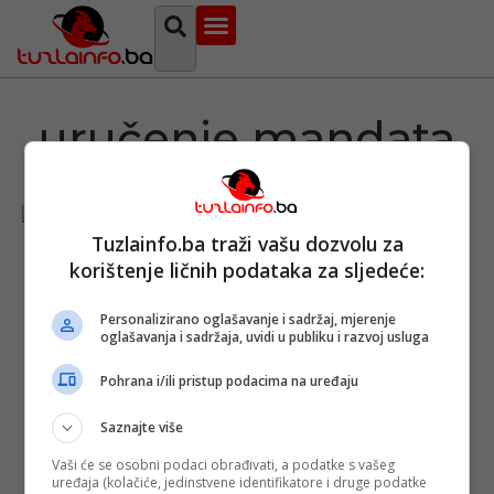
Najava događaja
Bosna i Hercegovina
Sa svih strana
Tuzlanski imenik
uručenje mandata
Tuzlainfo.ba traži vašu dozvolu za
Rezultati
korištenje ličnih podataka za sljedeće:
Lokalnih
izbora: U
Personalizirano oglašavanje i sadržaj, mjerenje
idućim danima
oglašavanja i sadržaja, uvidi u publiku i razvoj usluga
uručenje
uvjerenja o
dodjeli
Pohrana i/ili pristup podacima na uređaju
mandata u BiH
Objavljeno:
13. 11.
Saznajte više
2024.
Vaši će se osobni podaci obrađivati, a podatke s vašeg
Opširnije
uređaja (kolačiće, jedinstvene identifikatore i druge podatke