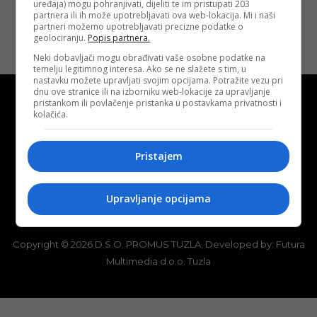
uređaja) mogu pohranjivati, dijeliti te im pristupati 203
partnera ili ih može upotrebljavati ova web-lokacija. Mi i naši
partneri možemo upotrebljavati precizne podatke o
geolociranju.
Popis partnera.
Neki dobavljači mogu obrađivati vaše osobne podatke na
temelju legitimnog interesa. Ako se ne slažete s tim, u
nastavku možete upravljati svojim opcijama. Potražite vezu pri
dnu ove stranice ili na izborniku web-lokacije za upravljanje
pristankom ili povlačenje pristanka u postavkama privatnosti i
kolačića.
Kontakt
O nama
Marketing
Pristajem
Uslovi korištenja
Terms of use
Upravljanje opcijama
Politika kolačića (eng. cookies)
Cookie Policy
Copyright © 2026 D.S.O. PROMUS TUZLA. Developed by:
Futura
Multimedia d.o.o. Tuzla