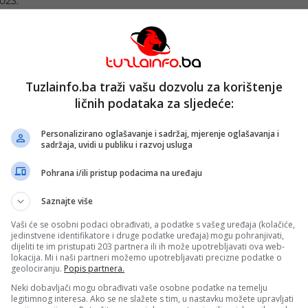
2023.
Tuzlainfo.ba traži vašu dozvolu za korištenje
borbu protiv korupcije TK usmjeren na formiran
ličnih podataka za sljedeće:
2023.
Personalizirano oglašavanje i sadržaj, mjerenje oglašavanja i
sadržaja, uvidi u publiku i razvoj usluga
Pohrana i/ili pristup podacima na uređaju
Saznajte više
ravljati Uredom za borbu protiv korupcije i
Vaši će se osobni podaci obrađivati, a podatke s vašeg uređaja (kolačiće,
itetom TK
jedinstvene identifikatore i druge podatke uređaja) mogu pohranjivati,
022.
dijeliti te im pristupati 203 partnera ili ih može upotrebljavati ova web-
lokacija. Mi i naši partneri možemo upotrebljavati precizne podatke o
geolociranju.
Popis partnera.
Neki dobavljači mogu obrađivati vaše osobne podatke na temelju
legitimnog interesa. Ako se ne slažete s tim, u nastavku možete upravljati