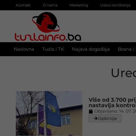
Kontakt
O nama
Marketing
Uslovi korištenja
Naslovna
Tuzla i TK
Najava događaja
Bosna i
Ured
Više od 3.700 pr
nastavlja kontro
Objavljeno:
14. 07. 
Opširnije