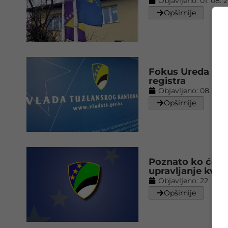
Objavljeno:
01. 08. 
Opširnije
Fokus Ureda za 
registra
Objavljeno:
08. 02. 
Opširnije
Poznato ko će up
upravljanje kval
Objavljeno:
22. 11. 2
Opširnije