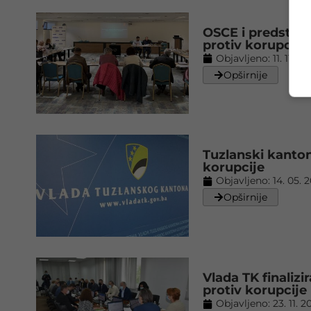
OSCE i predstavni
protiv korupcije
Objavljeno:
11. 11. 20
Opširnije
Tuzlanski kanton
korupcije
Objavljeno:
14. 05. 
Opširnije
Vlada TK finaliz
protiv korupcije
Objavljeno:
23. 11. 2