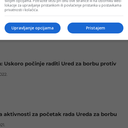
svojim opcijama. Potražite vezu pri dnu ove stranice ili na izborniku web-
lokacije za upravljanje pristankom ili povlačenje pristanka u postavkama
privatnosti i kolačića.
ci vlasti u TK: Nastavlja se saradnja u borbi
22.
Upravljanje opcijama
Pristajem
: Uskoro počinje raditi Ured za borbu protiv
2022.
ira aktivnosti za početak rada Ureda za borbu
021.