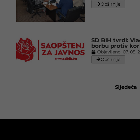
Opširnije
SD BiH tvrdi: Vl
borbu protiv kor
Objavljeno:
07. 05. 
Opširnije
Sljedeća