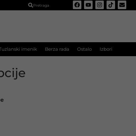
Pretraga
Tuzlanski imenik
Berza rada
Ostalo
Izbori
pcije
je