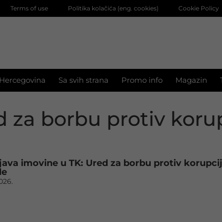
Terms of use
Politika kolačića (eng. cookies)
Cookie Policy
 Hercegovina
Sa svih strana
Promo info
Magazin
 za borbu protiv koru
ijava imovine u TK: Ured za borbu protiv korupci
le
2026.