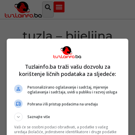
Najava događaja
Bosna i Hercegovina
Sa svih strana
Tuzlanski imenik
tuzla – bijeljina
Tuzlainfo.ba traži vašu dozvolu za
Otvoren put
korištenje ličnih podataka za sljedeće:
Tuzla–Bijeljina,
ali samo za
putnička vozila
Personalizirano oglašavanje i sadržaj, mjerenje
oglašavanja i sadržaja, uvidi u publiku i razvoj usluga
Objavljeno:
11. 04.
2026.
Pohrana i/ili pristup podacima na uređaju
Opširnije
Saznajte više
Vaši će se osobni podaci obrađivati, a podatke s vašeg
uređaja (kolačiće, jedinstvene identifikatore i druge podatke