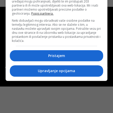
uređaja) mogu pohranjivati, dijeliti te im pristupati 203
partnera ili ih može upotrebljavati ova web-lokacija. Mi i naši
partneri možemo upotrebljavati precizne podatke o
geolociranju.
Popis partnera.
Neki dobavljači mogu obrađivati vaše osobne podatke na
temelju legitimnog interesa. Ako se ne slažete s tim, u
nastavku možete upravljati svojim opcijama. Potražite vezu pri
dnu ove stranice ili na izborniku web-lokacije za upravljanje
Kontakt
O nama
Marketing
pristankom ili povlačenje pristanka u postavkama privatnosti i
kolačića.
Uslovi korištenja
Terms of use
Pristajem
Politika kolačića (eng. cookies)
Cookie Policy
Copyright © 2026 D.S.O. PROMUS TUZLA. Developed by:
Futura
Upravljanje opcijama
Multimedia d.o.o. Tuzla