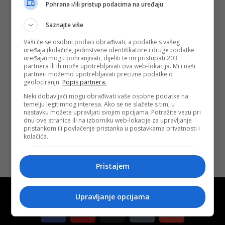
Pohrana i/ili pristup podacima na uređaju
Saznajte više
VIDEO /
Praznik
Vaši će se osobni podaci obrađivati, a podatke s vašeg
fudbala u Tuzli:
uređaja (kolačiće, jedinstvene identifikatore i druge podatke
“Trofej Bambi
uređaja) mogu pohranjivati, dijeliti te im pristupati 203
2023” okupio
partnera ili ih može upotrebljavati ova web-lokacija. Mi i naši
više od 100
partneri možemo upotrebljavati precizne podatke o
ekipa
geolociranju.
Popis partnera.
Objavljeno:
20.
Neki dobavljači mogu obrađivati vaše osobne podatke na
05. 2023.
temelju legitimnog interesa. Ako se ne slažete s tim, u
nastavku možete upravljati svojim opcijama. Potražite vezu pri
Opširnije
dnu ove stranice ili na izborniku web-lokacije za upravljanje
pristankom ili povlačenje pristanka u postavkama privatnosti i
kolačića.
Pristajem
Upravljanje opcijama