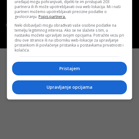
uređaja) mogu pohranjivati, dijeliti te im pristupati 203
partnera ili ih može upotrebljavati ova web-lokacija. Mi i naši
partneri možemo upotrebljavati precizne podatke o
Politika kolačića (eng. cookies)
Cookie Policy
geolociranju.
Popis partnera.
Copyright © 2026 D.S.O. PROMUS TUZLA. Developed by:
Futura
Neki dobavljači mogu obrađivati vaše osobne podatke na
temelju legitimnog interesa. Ako se ne slažete s tim, u
Multimedia d.o.o. Tuzla
nastavku možete upravljati svojim opcijama. Potražite vezu pri
dnu ove stranice ili na izborniku web-lokacije za upravljanje
pristankom ili povlačenje pristanka u postavkama privatnosti i
kolačića.
Pristajem
Upravljanje opcijama