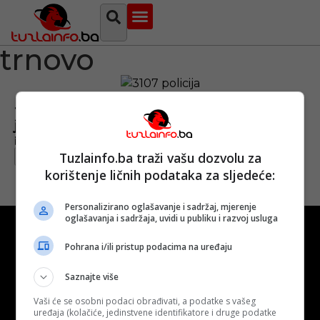
Najava događaja
Bosna i Hercegovina
Sa svih strana
Tuzlanski imenik
trnovo
Tragedija u Trnovu: U lovačkom domu
jedna osoba ubijena, a tri povrijeđene
Objavljeno:
19. 12. 2021.
Tuzlainfo.ba traži vašu dozvolu za
Opširnije
korištenje ličnih podataka za sljedeće:
Personalizirano oglašavanje i sadržaj, mjerenje
oglašavanja i sadržaja, uvidi u publiku i razvoj usluga
Pohrana i/ili pristup podacima na uređaju
Saznajte više
Kontakt
O nama
Marketing
Vaši će se osobni podaci obrađivati, a podatke s vašeg
uređaja (kolačiće, jedinstvene identifikatore i druge podatke
Uslovi korištenja
Terms of use