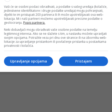
Vaši će se osobni podaci obrađivati, a podatke s vašeg uređaja (kolačiće,
jedinstvene identifikatore i druge podatke uređaja) mogu pohranjivati,
dijeliti te im pristupati 203 partnera ili ih može upotrebljavati ova web-
lokacija. Mi i naši partneri možemo upotrebljavati precizne podatke o
geolociranju.
Popis partnera.
Neki dobavljači mogu obrađivati vaše osobne podatke na temelju
legitimnog interesa. Ako se ne slažete s tim, u nastavku možete upravljati
svojim opcijama. Potražite vezu pri dnu ove stranice ili na izborniku web-
lokacije za upravljanje pristankom ili povlačenje pristanka u postavkama
privatnosti i kolačića.
Upravljanje opcijama
Pristajem