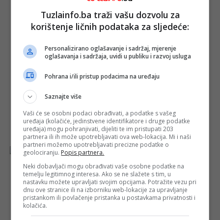
Tuzlainfo.ba traži vašu dozvolu za
Veterinarska
korištenje ličnih podataka za sljedeće:
stanica Tuzla:
Zbog pojave
bruceloze i
Personalizirano oglašavanje i sadržaj, mjerenje
svinjske kuge
oglašavanja i sadržaja, uvidi u publiku i razvoj usluga
meso se mora
više
Pohrana i/ili pristup podacima na uređaju
kontrolisati
Objavljeno:
14. 07.
Saznajte više
2023.
Vaši će se osobni podaci obrađivati, a podatke s vašeg
Opširnije
uređaja (kolačiće, jedinstvene identifikatore i druge podatke
uređaja) mogu pohranjivati, dijeliti te im pristupati 203
partnera ili ih može upotrebljavati ova web-lokacija. Mi i naši
partneri možemo upotrebljavati precizne podatke o
geolociranju.
Popis partnera.
Neki dobavljači mogu obrađivati vaše osobne podatke na
temelju legitimnog interesa. Ako se ne slažete s tim, u
nastavku možete upravljati svojim opcijama. Potražite vezu pri
dnu ove stranice ili na izborniku web-lokacije za upravljanje
Na farmi u RS-
pristankom ili povlačenje pristanka u postavkama privatnosti i
u se pojavila
kolačića.
svinjska kuga