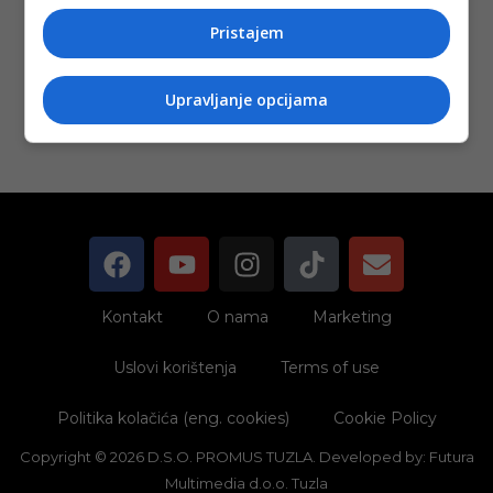
Objavljeno:
23. 06.
2023.
Pristajem
Opširnije
Upravljanje opcijama
Kontakt
O nama
Marketing
Uslovi korištenja
Terms of use
Politika kolačića (eng. cookies)
Cookie Policy
Copyright © 2026 D.S.O. PROMUS TUZLA. Developed by:
Futura
Multimedia d.o.o. Tuzla