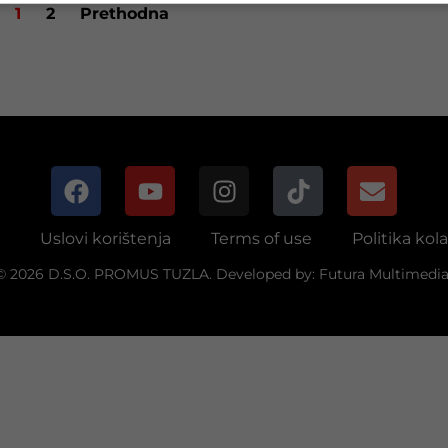
1
2
Prethodna
Uslovi korištenja
Terms of use
Politika kol
© 2026 D.S.O. PROMUS TUZLA. Developed by:
Futura Multimedia 