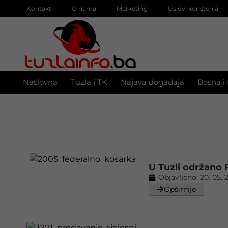
Kontakt
O nama
Marketing
Uslovi korištenja
Naslovna
Tuzla i TK
Najava događaja
Bosna i
U Tuzli održano 
Objavljeno:
20. 05. 
Opširnije