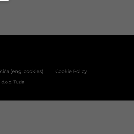
ačića (eng. cookies)
Cookie Policy
d.o.o. Tuzla