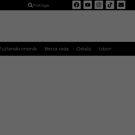
Pretraga
Tuzlanski imenik
Berza rada
Ostalo
Izbori