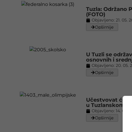
Tuzla: Održano P
(FOTO)
Objavljeno:
21. 05. 
Opširnije
U Tuzli se održa
osnovnih i sredn
Objavljeno:
20. 05. 
Opširnije
Učestvovat će 1
u Tuzlanskom k
Objavljeno:
14. 03. 
Opširnije