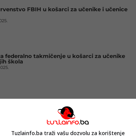
rvenstvo FBIH u košarci za učenike i učenice
2025.
va federalno takmičenje u košarci za učenike
jih škola
2025.
000 učenika: Počela školska sportska takmičenj
antonu
2025.
Tuzlainfo.ba traži vašu dozvolu za korištenje