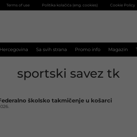
Terms of use
Politika kolačića (eng. cookies)
Cookie Policy
 Hercegovina
Sa svih strana
Promo info
Magazin
sportski savez tk
Federalno školsko takmičenje u košarci
2026.