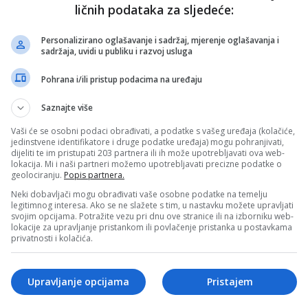
ličnih podataka za sljedeće:
godine TK: Stefani Krešić i Adi Mehmedćehajić
Personalizirano oglašavanje i sadržaj, mjerenje oglašavanja i
sadržaja, uvidi u publiku i razvoj usluga
2024.
Pohrana i/ili pristup podacima na uređaju
Saznajte više
Vaši će se osobni podaci obrađivati, a podatke s vašeg uređaja (kolačiće,
K pozvao sportiste da se pridruže defileu
jedinstvene identifikatore i druge podatke uređaja) mogu pohranjivati,
avanja Dana državnosti BiH
dijeliti te im pristupati 203 partnera ili ih može upotrebljavati ova web-
023.
lokacija. Mi i naši partneri možemo upotrebljavati precizne podatke o
geolociranju.
Popis partnera.
Neki dobavljači mogu obrađivati vaše osobne podatke na temelju
legitimnog interesa. Ako se ne slažete s tim, u nastavku možete upravljati
svojim opcijama. Potražite vezu pri dnu ove stranice ili na izborniku web-
lokacije za upravljanje pristankom ili povlačenje pristanka u postavkama
privatnosti i kolačića.
onalno školsko sportsko takmičenje
2023.
Upravljanje opcijama
Pristajem