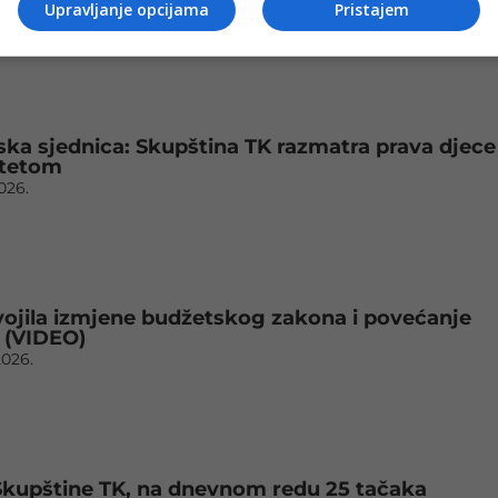
Upravljanje opcijama
Pristajem
2026.
a sjednica: Skupština TK razmatra prava djece 
itetom
2026.
vojila izmjene budžetskog zakona i povećanje
i (VIDEO)
2026.
Skupštine TK, na dnevnom redu 25 tačaka