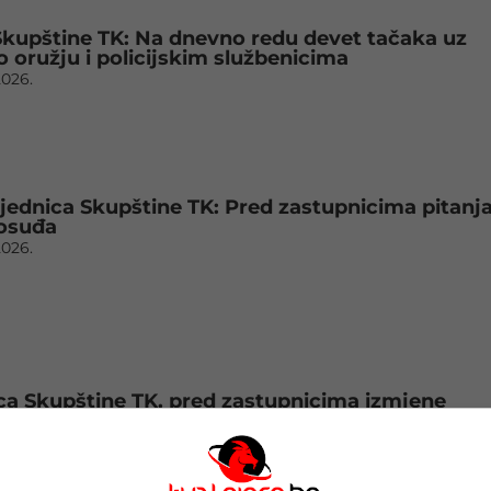
Skupštine TK: Na dnevno redu devet tačaka uz
 oružju i policijskim službenicima
2026.
jednica Skupštine TK: Pred zastupnicima pitanj
vosuđa
2026.
ca Skupštine TK, pred zastupnicima izmjene
 policiji
2026.