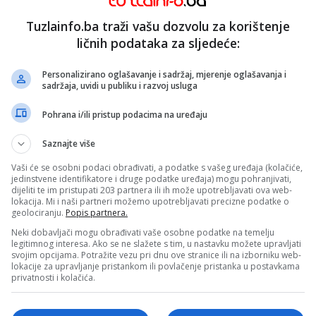
Tuzlainfo.ba traži vašu dozvolu za korištenje
ličnih podataka za sljedeće:
i jaču zaštitu prava osoba s invaliditetom: Više
Personalizirano oglašavanje i sadržaj, mjerenje oglašavanja i
i uslovi za neuropedijatriju
sadržaja, uvidi u publiku i razvoj usluga
2026.
Pohrana i/ili pristup podacima na uređaju
Saznajte više
Vaši će se osobni podaci obrađivati, a podatke s vašeg uređaja (kolačiće,
jedinstvene identifikatore i druge podatke uređaja) mogu pohranjivati,
sjednica Skupštine TK posvećena pravima osoba
dijeliti te im pristupati 203 partnera ili ih može upotrebljavati ova web-
lokacija. Mi i naši partneri možemo upotrebljavati precizne podatke o
geolociranju.
Popis partnera.
2026.
Neki dobavljači mogu obrađivati vaše osobne podatke na temelju
legitimnog interesa. Ako se ne slažete s tim, u nastavku možete upravljati
svojim opcijama. Potražite vezu pri dnu ove stranice ili na izborniku web-
lokacije za upravljanje pristankom ili povlačenje pristanka u postavkama
privatnosti i kolačića.
 TK: Dogovoreni dalji koraci u borbi protiv
a