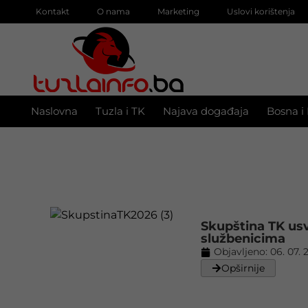
Kontakt
O nama
Marketing
Uslovi korištenja
Naslovna
Tuzla i TK
Najava događaja
Bosna i
Skupština TK usv
službenicima
Objavljeno:
06. 07. 
Opširnije