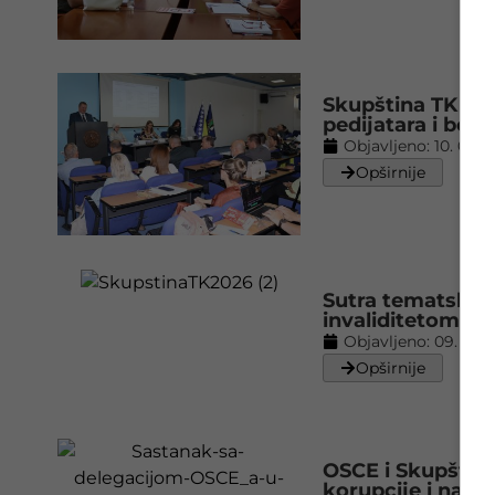
Skupština TK traž
pedijatara i bolj
Objavljeno:
10. 06. 
Opširnije
Sutra tematska 
invaliditetom
Objavljeno:
09. 06. 
Opširnije
OSCE i Skupština
korupcije i nasilj