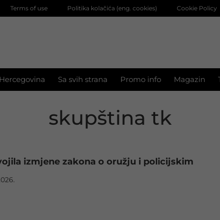
Terms of use
Politika kolačića (eng. cookies)
Cookie Policy
 Hercegovina
Sa svih strana
Promo info
Magazin
skupština tk
ojila izmjene zakona o oružju i policijskim
2026.