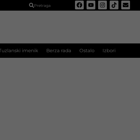
Pretraga
Tuzlanski imenik
Berza rada
Ostalo
Izbori