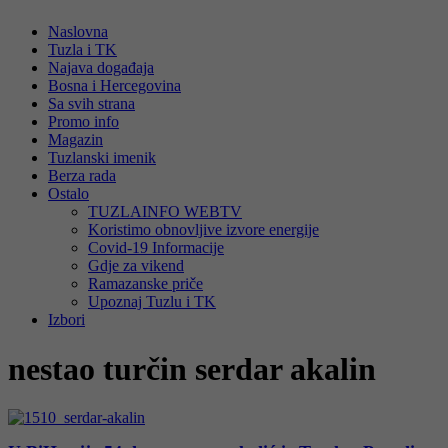
Naslovna
Tuzla i TK
Najava događaja
Bosna i Hercegovina
Sa svih strana
Promo info
Magazin
Tuzlanski imenik
Berza rada
Ostalo
TUZLAINFO WEBTV
Koristimo obnovljive izvore energije
Covid-19 Informacije
Gdje za vikend
Ramazanske priče
Upoznaj Tuzlu i TK
Izbori
nestao turčin serdar akalin