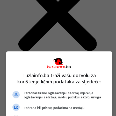
Tuzlainfo.ba traži vašu dozvolu za
Naslovna
Tuzla i TK
korištenje ličnih podataka za sljedeće:
Najava događaja
Bosna i Hercegovina
Personalizirano oglašavanje i sadržaj, mjerenje
Sa svih strana
oglašavanja i sadržaja, uvidi u publiku i razvoj usluga
Promo info
Magazin
Pohrana i/ili pristup podacima na uređaju
Tuzlanski imenik
Berza rada