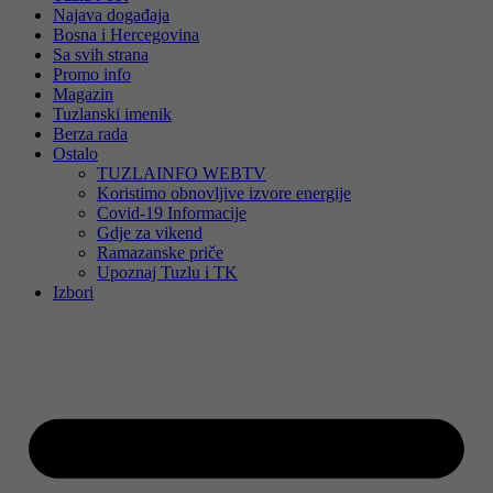
Najava događaja
Bosna i Hercegovina
Sa svih strana
Promo info
Magazin
Tuzlanski imenik
Berza rada
Ostalo
TUZLAINFO WEBTV
Koristimo obnovljive izvore energije
Covid-19 Informacije
Gdje za vikend
Ramazanske priče
Upoznaj Tuzlu i TK
Izbori