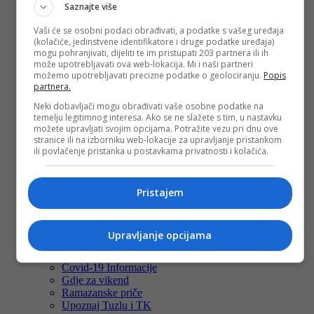
Ostalo
Saznajte više
TUZLAINFO WEBTV
Koristimo obnovljive izvore energije
Vaši će se osobni podaci obrađivati, a podatke s vašeg uređaja
(kolačiće, jedinstvene identifikatore i druge podatke uređaja)
Covid-19 Informacije
mogu pohranjivati, dijeliti te im pristupati 203 partnera ili ih
Gdje za vikend
može upotrebljavati ova web-lokacija. Mi i naši partneri
Ramazanske priče
možemo upotrebljavati precizne podatke o geolociranju.
Popis
Upoznaj Tuzlu i TK
partnera.
Izbori
Neki dobavljači mogu obrađivati vaše osobne podatke na
Naslovna
temelju legitimnog interesa. Ako se ne slažete s tim, u nastavku
možete upravljati svojim opcijama. Potražite vezu pri dnu ove
Tuzla i TK
stranice ili na izborniku web-lokacije za upravljanje pristankom
Najava događaja
ili povlačenje pristanka u postavkama privatnosti i kolačića.
Bosna i Hercegovina
Sa svih strana
Promo info
Pristajem
Magazin
Tuzlanski imenik
Berza rada
Ostalo
Upravljanje opcijama
TUZLAINFO WEBTV
Koristimo obnovljive izvore energije
Covid-19 Informacije
Gdje za vikend
Ramazanske priče
Upoznaj Tuzlu i TK