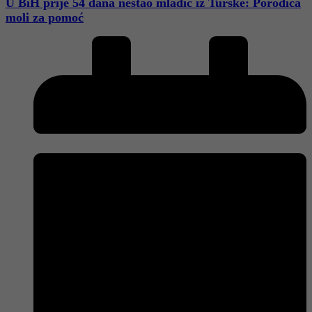
U BiH prije 54 dana nestao mladić iz Turske: Porodica
moli za pomoć