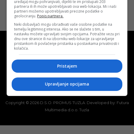
uređaja) mogu pohranjivati, dijeliti te im pristupati 203
partnera ili ih može upotrebljavati ova web-lokacija. Mi i naši
partneri možemo upotrebljavati precizne podatke o
geolociranju.
Popis partnera.
Neki dobavljači mogu obrađivati vaše osobne podatke na
temelju legitimnog interesa. Ako se ne slažete s tim, u
nastavku možete upravljati svojim opcijama. Potražite vezu pri
dnu ove stranice ili na izborniku web-lokacije za upravljanje
pristankom ili povlačenje pristanka u postavkama privatnosti i
kolačića.
Kontakt
O nama
Marketing
Pristajem
Uslovi korištenja
Terms of use
Upravljanje opcijama
Politika kolačića (eng. cookies)
Cookie Policy
Copyright © 2026 D.S.O. PROMUS TUZLA. Developed by:
Futura
Multimedia d.o.o. Tuzla