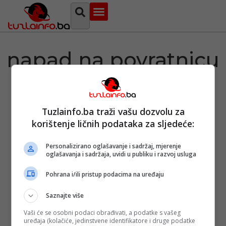
Najava događaja
Bosna i Hercegovina
Sa svih strana
Tuzlanski imenik
napad na povratnicu
u vozućoj
Tuzlainfo.ba traži vašu dozvolu za
korištenje ličnih podataka za sljedeće:
Napadnuta
Personalizirano oglašavanje i sadržaj, mjerenje
povratnica u
oglašavanja i sadržaja, uvidi u publiku i razvoj usluga
Vozućoj: Isak
tvrdi da je to
klasični slučaj
Pohrana i/ili pristup podacima na uređaju
razbojništva
Objavljeno:
08. 12.
Saznajte više
2023.
Vaši će se osobni podaci obrađivati, a podatke s vašeg
Opširnije
uređaja (kolačiće, jedinstvene identifikatore i druge podatke