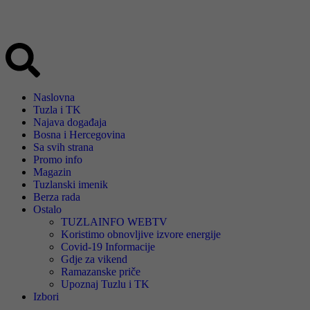
Naslovna
Tuzla i TK
Najava događaja
Bosna i Hercegovina
Sa svih strana
Promo info
Magazin
Tuzlanski imenik
Berza rada
Ostalo
TUZLAINFO WEBTV
Koristimo obnovljive izvore energije
Covid-19 Informacije
Gdje za vikend
Ramazanske priče
Upoznaj Tuzlu i TK
Izbori