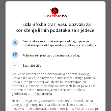
Tuzlainfo.ba traži vašu dozvolu za
korištenje ličnih podataka za sljedeće:
Personalizirano oglašavanje i sadržaj, mjerenje
oglašavanja i sadržaja, uvidi u publiku i razvoj usluga
Pohrana i/ili pristup podacima na uređaju
Saznajte više
Vaši će se osobni podaci obrađivati, a podatke s vašeg
uređaja (kolačiće, jedinstvene identifikatore i druge podatke
uređaja) mogu pohranjivati, dijeliti te im pristupati 203
partnera ili ih može upotrebljavati ova web-lokacija. Mi i naši
partneri možemo upotrebljavati precizne podatke o
geolociranju.
Popis partnera.
Neki dobavljači mogu obrađivati vaše osobne podatke na
temelju legitimnog interesa. Ako se ne slažete s tim, u
nastavku možete upravljati svojim opcijama. Potražite vezu pri