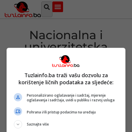
Najava događaja
Bosna i Hercegovina
Sa svih strana
Tuzlanski imenik
Nacionalna i
univerzitetska
biblioteka Bosne i
Hercegovine
Tuzlainfo.ba traži vašu dozvolu za
korištenje ličnih podataka za sljedeće:
Personalizirano oglašavanje i sadržaj, mjerenje
oglašavanja i sadržaja, uvidi u publiku i razvoj usluga
Vijeće
uposlenika
Pohrana i/ili pristup podacima na uređaju
NUBBiH:
Namjenska
Saznajte više
sredstva nisu
rješenje za