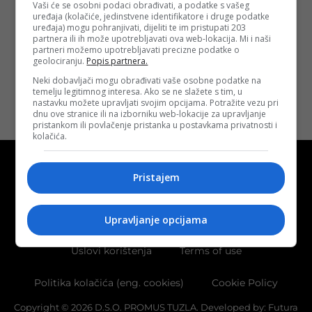
Vaši će se osobni podaci obrađivati, a podatke s vašeg
plate
uređaja (kolačiće, jedinstvene identifikatore i druge podatke
Objavljeno:
13. 11.
uređaja) mogu pohranjivati, dijeliti te im pristupati 203
2024.
partnera ili ih može upotrebljavati ova web-lokacija. Mi i naši
partneri možemo upotrebljavati precizne podatke o
Opširnije
geolociranju.
Popis partnera.
Neki dobavljači mogu obrađivati vaše osobne podatke na
temelju legitimnog interesa. Ako se ne slažete s tim, u
nastavku možete upravljati svojim opcijama. Potražite vezu pri
dnu ove stranice ili na izborniku web-lokacije za upravljanje
pristankom ili povlačenje pristanka u postavkama privatnosti i
kolačića.
Pristajem
Kontakt
O nama
Marketing
Upravljanje opcijama
Uslovi korištenja
Terms of use
Politika kolačića (eng. cookies)
Cookie Policy
Copyright © 2026 D.S.O. PROMUS TUZLA. Developed by:
Futura