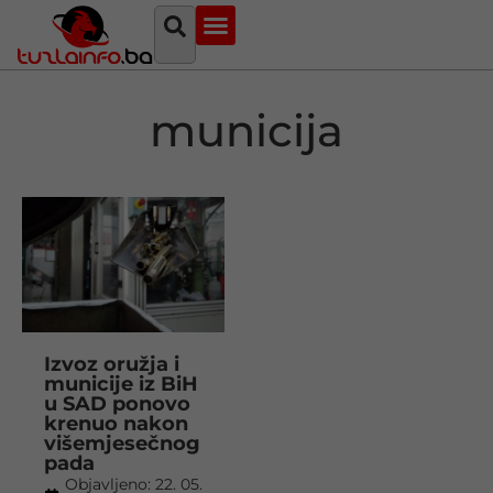
Najava događaja
Bosna i Hercegovina
Sa svih strana
Tuzlanski imenik
municija
Izvoz oružja i
municije iz BiH
u SAD ponovo
krenuo nakon
višemjesečnog
pada
Objavljeno:
22. 05.