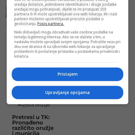
uređaja (kolačiće, jedinstvene identifikatore i druge podatke
uređaja) mogu pohranjivati, dijeliti te im pristupati 203
partnera ili ih može upotrebljavati ova web-lokacija. Mi i naši
partneri možemo upotrebljavati precizne podatke o
geolociranju.
Popis partnera.
Neki dobavljači mogu obrađivati vaše osobne podatke na
Vlada TK:
temelju legitimnog interesa. Ako se ne slažete s tim, u
Utvrđen
nastavku možete upravljati svojim opcijama. Potražite vezu pri
prijedlog
dnu ove stranice ili na izborniku web-lokacije za upravljanje
Zakona o
pristankom ili povlačenje pristanka u postavkama privatnosti i
kolačića.
oružju i
municiji
Objavljeno:
19. 07.
Pristajem
2024.
Opširnije
Upravljanje opcijama
Pretresi u TK:
Pronađeno
različito oružje
i municija