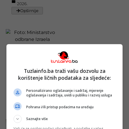
2026.
Opširnije
Izraelski vojni
avion letio u
Beograd po
municiju,
Tuzlainfo.ba traži vašu dozvolu za
pojačane
isporuke iz
korištenje ličnih podataka za sljedeće:
Evrope
Objavljeno:
04.
Personalizirano oglašavanje i sadržaj, mjerenje
03. 2026.
oglašavanja i sadržaja, uvidi u publiku i razvoj usluga
Opširnije
Pohrana i/ili pristup podacima na uređaju
Saznajte više
Vaši će se osobni podaci obrađivati, a podatke s vašeg