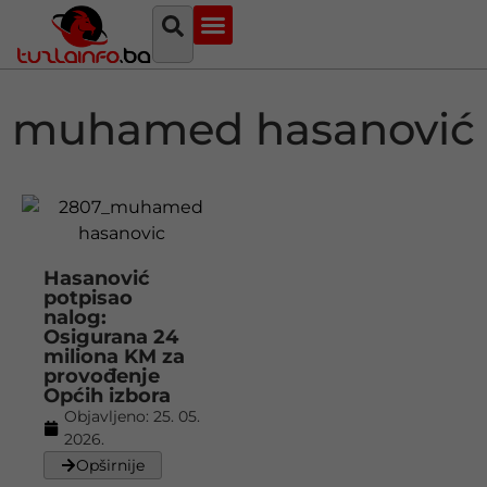
Najava događaja
Bosna i Hercegovina
Sa svih strana
Tuzlanski imenik
muhamed hasanović
Hasanović
potpisao
nalog:
Osigurana 24
miliona KM za
provođenje
Općih izbora
Objavljeno:
25. 05.
2026.
Opširnije