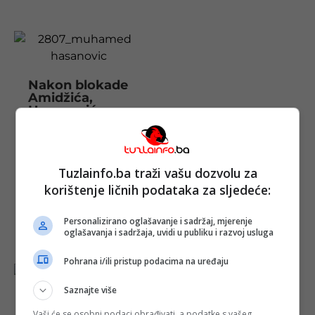
Nakon blokade
Amidžića,
Hasanović
potpisao
prijenos novca
CIK-u za
izborne
Tuzlainfo.ba traži vašu dozvolu za
tehnologije
Objavljeno:
26.
korištenje ličnih podataka za sljedeće:
02. 2026.
Opširnije
Personalizirano oglašavanje i sadržaj, mjerenje
oglašavanja i sadržaja, uvidi u publiku i razvoj usluga
Pohrana i/ili pristup podacima na uređaju
Saznajte više
Vaši će se osobni podaci obrađivati, a podatke s vašeg