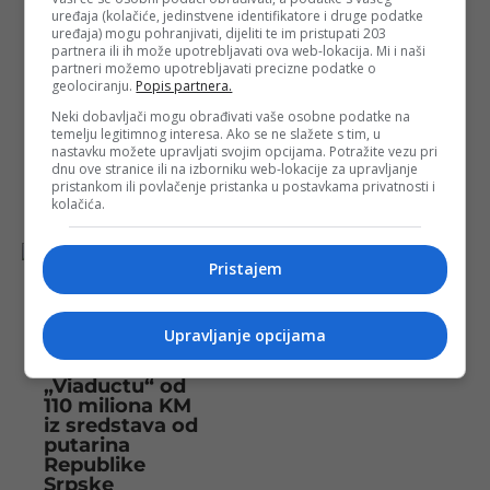
Hasanović
uređaja (kolačiće, jedinstvene identifikatore i druge podatke
sutra odobrava
uređaja) mogu pohranjivati, dijeliti te im pristupati 203
600 hiljada KM
partnera ili ih može upotrebljavati ova web-lokacija. Mi i naši
CIK-u za
partneri možemo upotrebljavati precizne podatke o
ponovljene
geolociranju.
Popis partnera.
izbore u RS-u
Neki dobavljači mogu obrađivati vaše osobne podatke na
Objavljeno:
15. 01.
temelju legitimnog interesa. Ako se ne slažete s tim, u
2026.
nastavku možete upravljati svojim opcijama. Potražite vezu pri
dnu ove stranice ili na izborniku web-lokacije za upravljanje
Opširnije
pristankom ili povlačenje pristanka u postavkama privatnosti i
kolačića.
Pristajem
Hasanović
Upravljanje opcijama
odobrio isplatu
duga RS
„Viaductu“ od
110 miliona KM
iz sredstava od
putarina
Republike
Srpske