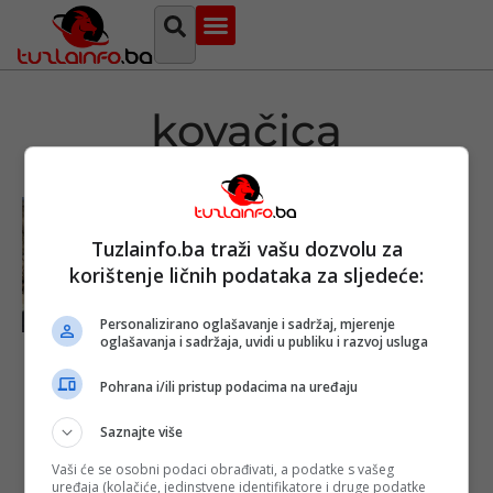
Najava događaja
Bosna i Hercegovina
Sa svih strana
Tuzlanski imenik
kovačica
Tuzlainfo.ba traži vašu dozvolu za
korištenje ličnih podataka za sljedeće:
Personalizirano oglašavanje i sadržaj, mjerenje
oglašavanja i sadržaja, uvidi u publiku i razvoj usluga
Gornja Tuzla:
Asfaltirano
Pohrana i/ili pristup podacima na uređaju
1.800 metara
puta u naselju
Saznajte više
Kovačica
Objavljeno:
16. 03.
Vaši će se osobni podaci obrađivati, a podatke s vašeg
2026.
uređaja (kolačiće, jedinstvene identifikatore i druge podatke