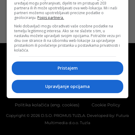
uređaja) mogu pohranjivati, dijeliti te im pristupati 203
Opširnije
partnera ili ih može upotrebljavati ova web-lokacija. Mi i naši
partneri možemo upotrebljavati precizne podatke o
geolociranju.
Popis partnera.
Neki dobavljači mogu obrađivati vaše osobne podatke na
temelju legitimnog interesa. Ako se ne slažete s tim, u
nastavku možete upravljati svojim opcijama. Potražite vezu pri
dnu ove stranice ili na izborniku web-lokacije za upravljanje
pristankom ili povlačenje pristanka u postavkama privatnosti i
kolačića.
Pristajem
Kontakt
O nama
Marketing
Upravljanje opcijama
Uslovi korištenja
Terms of use
Politika kolačića (eng. cookies)
Cookie Policy
Copyright © 2026 D.S.O. PROMUS TUZLA. Developed by:
Futura
Multimedia d.o.o. Tuzla