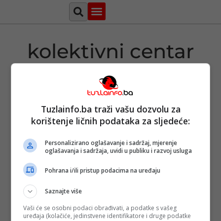
Najava događaja
Bosna i Hercegovina
Sa svih strana
Tuzlanski imenik
kolektivni centar
Zatvara se
Tuzlainfo.ba traži vašu dozvolu za
kolektivni
korištenje ličnih podataka za sljedeće:
centar u Čeliću:
Ključeve novih
stanova
Personalizirano oglašavanje i sadržaj, mjerenje
oglašavanja i sadržaja, uvidi u publiku i razvoj usluga
preuzelo 18
porodica
Objavljeno:
17. 11.
Pohrana i/ili pristup podacima na uređaju
2023.
Saznajte više
Opširnije
Vaši će se osobni podaci obrađivati, a podatke s vašeg
uređaja (kolačiće, jedinstvene identifikatore i druge podatke