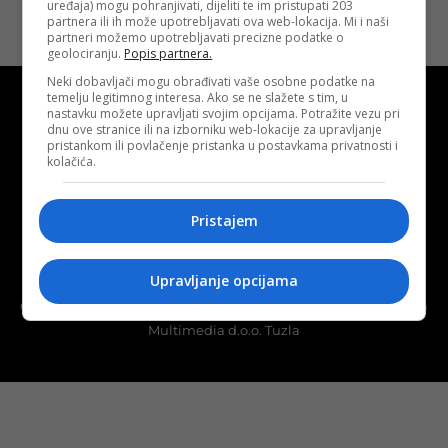
uređaja) mogu pohranjivati, dijeliti te im pristupati 203
partnera ili ih može upotrebljavati ova web-lokacija. Mi i naši
partneri možemo upotrebljavati precizne podatke o
geolociranju.
Popis partnera.
Neki dobavljači mogu obrađivati vaše osobne podatke na
temelju legitimnog interesa. Ako se ne slažete s tim, u
nastavku možete upravljati svojim opcijama. Potražite vezu pri
dnu ove stranice ili na izborniku web-lokacije za upravljanje
pristankom ili povlačenje pristanka u postavkama privatnosti i
kolačića.
Kontakt
O nama
Marketing
Pristajem
Uslovi korištenja
Terms of use
Politika kolačića (eng. cookies)
Cookie Policy
Upravljanje opcijama
Copyright © 2026 D.S.O. PROMUS TUZLA. Developed by:
Futura
Multimedia d.o.o. Tuzla