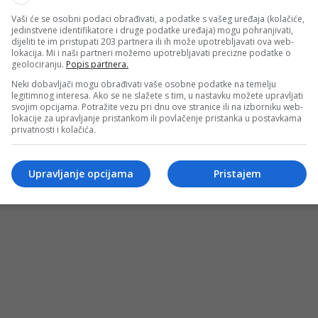
Vaši će se osobni podaci obrađivati, a podatke s vašeg uređaja (kolačiće,
jedinstvene identifikatore i druge podatke uređaja) mogu pohranjivati,
dijeliti te im pristupati 203 partnera ili ih može upotrebljavati ova web-
lokacija. Mi i naši partneri možemo upotrebljavati precizne podatke o
geolociranju.
Popis partnera.
Neki dobavljači mogu obrađivati vaše osobne podatke na temelju
legitimnog interesa. Ako se ne slažete s tim, u nastavku možete upravljati
svojim opcijama. Potražite vezu pri dnu ove stranice ili na izborniku web-
lokacije za upravljanje pristankom ili povlačenje pristanka u postavkama
privatnosti i kolačića.
Upravljanje opcijama
Pristajem