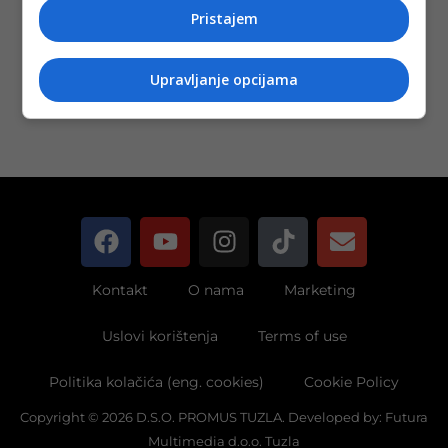
Objavljeno:
21. 08.
Pristajem
2022.
Opširnije
Upravljanje opcijama
Kontakt
O nama
Marketing
Uslovi korištenja
Terms of use
Politika kolačića (eng. cookies)
Cookie Policy
Copyright © 2026 D.S.O. PROMUS TUZLA. Developed by:
Futura
Multimedia d.o.o. Tuzla