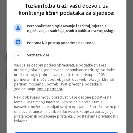
ograničenja
Tuzlainfo.ba traži vašu dozvolu za
zbog epidemije
korištenje ličnih podataka za sljedeće:
morbila?!
Objavljeno:
27. 01.
Personalizirano oglašavanje i sadržaj, mjerenje
2024.
oglašavanja i sadržaja, uvidi u publiku i razvoj usluga
Opširnije
Pohrana i/ili pristup podacima na uređaju
Saznajte više
Vaši će se osobni podaci obrađivati, a podatke s vašeg
uređaja (kolačiće, jedinstvene identifikatore i druge podatke
uređaja) mogu pohranjivati, dijeliti te im pristupati 203
partnera ili ih može upotrebljavati ova web-lokacija. Mi i naši
partneri možemo upotrebljavati precizne podatke o
geolociranju.
Popis partnera.
U klupe od 1.
Neki dobavljači mogu obrađivati vaše osobne podatke na
temelju legitimnog interesa. Ako se ne slažete s tim, u
septembra:
nastavku možete upravljati svojim opcijama. Potražite vezu pri
Nova školska
dnu ove stranice ili na izborniku web-lokacije za upravljanje
godina u TK
pristankom ili povlačenje pristanka u postavkama privatnosti i
počinje uz
kolačića.
nekoliko
novina