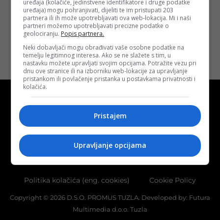
uređaja (kolačiće, jedinstvene identifikatore i druge podatke
05. 2024.
uređaja) mogu pohranjivati, dijeliti te im pristupati 203
partnera ili ih može upotrebljavati ova web-lokacija. Mi i naši
Opširnije
partneri možemo upotrebljavati precizne podatke o
geolociranju.
Popis partnera.
Neki dobavljači mogu obrađivati vaše osobne podatke na
temelju legitimnog interesa. Ako se ne slažete s tim, u
nastavku možete upravljati svojim opcijama. Potražite vezu pri
dnu ove stranice ili na izborniku web-lokacije za upravljanje
pristankom ili povlačenje pristanka u postavkama privatnosti i
kolačića.
Pristajem
Kontakt
O nama
Marketing
Upravljanje opcijama
Uslovi korištenja
Terms of use
Politika kolačića (eng. cookies)
Cookie Policy
Copyright © 2026 D.S.O. PROMUS TUZLA. Developed by:
Futura
Multimedia d.o.o. Tuzla