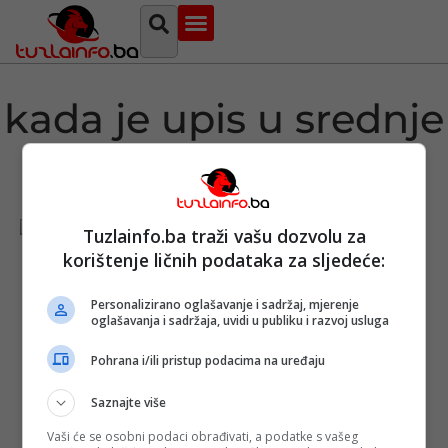
Najava događaja
Bosna i Hercegovina
Sa svih strana
Tuzlanski imenik
kada je upis u srednje
škole
Tuzlainfo.ba traži vašu dozvolu za
korištenje ličnih podataka za sljedeće:
Tuzlanski
Personalizirano oglašavanje i sadržaj, mjerenje
kanton: Ovo su
oglašavanja i sadržaja, uvidi u publiku i razvoj usluga
datumi
završetka
Pohrana i/ili pristup podacima na uređaju
nastave u svim
školama i
upisa u srednje
Saznajte više
škole
Vaši će se osobni podaci obrađivati, a podatke s vašeg
Objavljeno:
24.