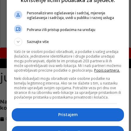
korištenje ličnih podataka za sljedeće:
Personalizirano oglašavanje i sadržaj, mjerenje
oglašavanja i sadržaja, uvidi u publiku i razvoj usluga
Pohrana i/ili pristup podacima na uređaju
Saznajte više
Vaši će se osobni podaci obrađivati, a podatke s vašeg uređaja
(kolačiće, jedinstvene identifikatore i druge podatke uređaja)
mogu pohranjivati, dijeliti te im pristupati 203 partnera ili ih
može upotrebljavati ova web-lokacija. Mi i naši partneri možemo
upotrebljavati precizne podatke o geolociranju.
Popis partnera.
južna afrika
Neki dobavljači mogu obrađivati vaše osobne podatke na
temelju legitimnog interesa. Ako se ne slažete s tim, u nastavku
možete upravljati svojim opcijama. Potražite vezu pri dnu ove
stranice ili na izborniku web-lokacije za upravljanje pristankom ili
povlačenje pristanka u postavkama privatnosti i kolačića.
Navodno otporan na vakcine: Otkriven novi soj
koronavirusa u Južnoj Africi
Pristajem
Objavljeno:
30. 08. 2021.