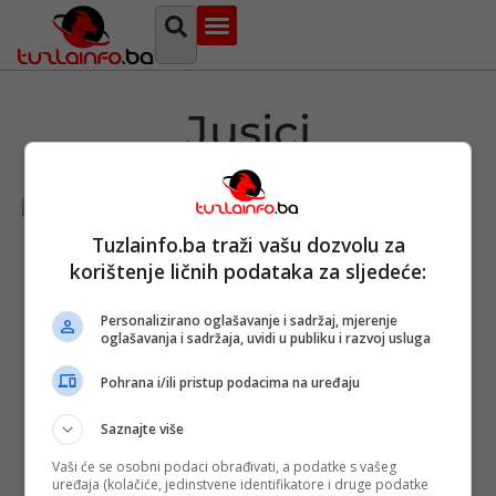
Najava događaja
Bosna i Hercegovina
Sa svih strana
Tuzlanski imenik
Jusici
Tuzlainfo.ba traži vašu dozvolu za
korištenje ličnih podataka za sljedeće:
/VIDEO/ Sudi
mu se za ratne
Personalizirano oglašavanje i sadržaj, mjerenje
zločine: Vlado
oglašavanja i sadržaja, uvidi u publiku i razvoj usluga
Ristanović
došao u Jusiće
kod Zvornika,
Pohrana i/ili pristup podacima na uređaju
mještani ga
opkolili
Saznajte više
Objavljeno:
21. 07.
Vaši će se osobni podaci obrađivati, a podatke s vašeg
2022.
uređaja (kolačiće, jedinstvene identifikatore i druge podatke
Opširnije