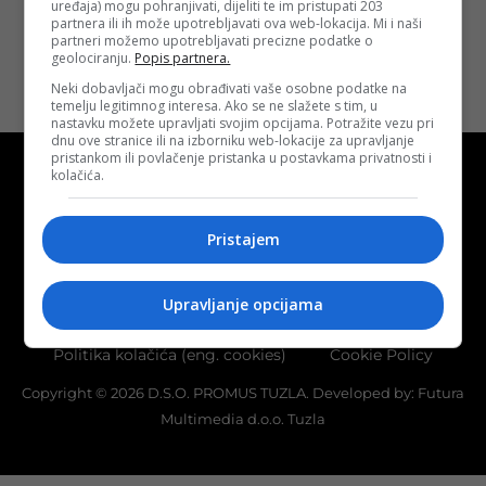
uređaja) mogu pohranjivati, dijeliti te im pristupati 203
partnera ili ih može upotrebljavati ova web-lokacija. Mi i naši
partneri možemo upotrebljavati precizne podatke o
geolociranju.
Popis partnera.
Neki dobavljači mogu obrađivati vaše osobne podatke na
temelju legitimnog interesa. Ako se ne slažete s tim, u
nastavku možete upravljati svojim opcijama. Potražite vezu pri
dnu ove stranice ili na izborniku web-lokacije za upravljanje
pristankom ili povlačenje pristanka u postavkama privatnosti i
kolačića.
Pristajem
Kontakt
O nama
Marketing
Upravljanje opcijama
Uslovi korištenja
Terms of use
Politika kolačića (eng. cookies)
Cookie Policy
Copyright © 2026 D.S.O. PROMUS TUZLA. Developed by:
Futura
Multimedia d.o.o. Tuzla