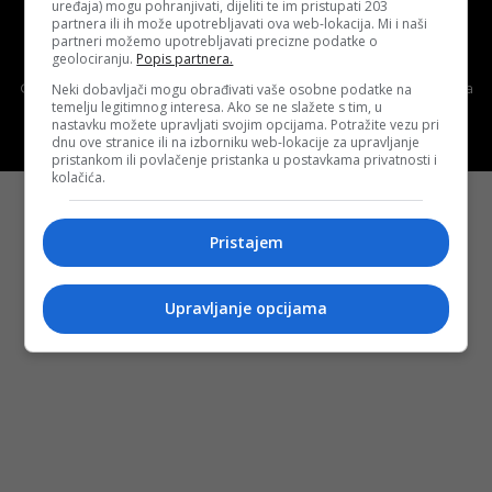
uređaja) mogu pohranjivati, dijeliti te im pristupati 203
partnera ili ih može upotrebljavati ova web-lokacija. Mi i naši
partneri možemo upotrebljavati precizne podatke o
Politika kolačića (eng. cookies)
Cookie Policy
geolociranju.
Popis partnera.
Copyright © 2026 D.S.O. PROMUS TUZLA. Developed by:
Futura
Neki dobavljači mogu obrađivati vaše osobne podatke na
temelju legitimnog interesa. Ako se ne slažete s tim, u
Multimedia d.o.o. Tuzla
nastavku možete upravljati svojim opcijama. Potražite vezu pri
dnu ove stranice ili na izborniku web-lokacije za upravljanje
pristankom ili povlačenje pristanka u postavkama privatnosti i
kolačića.
Pristajem
Upravljanje opcijama