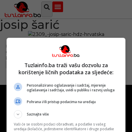
Najava događaja
Bosna i Hercegovina
Sa svih strana
Tuzlanski imenik
josip šarić
Uhapšen bivši HDZ-ov zastupnik i hrvatski
gradonačelnik
Objavljeno:
23. 09. 2024.
Tuzlainfo.ba traži vašu dozvolu za
Opširnije
korištenje ličnih podataka za sljedeće:
Personalizirano oglašavanje i sadržaj, mjerenje
oglašavanja i sadržaja, uvidi u publiku i razvoj usluga
Pohrana i/ili pristup podacima na uređaju
Saznajte više
Kontakt
O nama
Marketing
Vaši će se osobni podaci obrađivati, a podatke s vašeg
uređaja (kolačiće, jedinstvene identifikatore i druge podatke
Uslovi korištenja
Terms of use