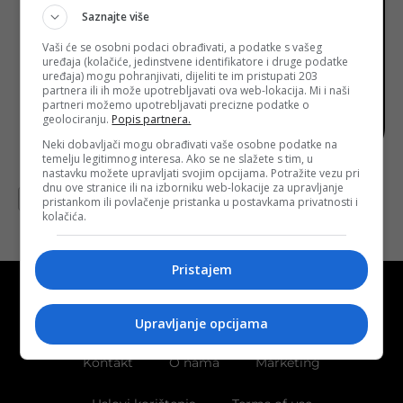
Saznajte više
Vaši će se osobni podaci obrađivati, a podatke s vašeg
uređaja (kolačiće, jedinstvene identifikatore i druge podatke
uređaja) mogu pohranjivati, dijeliti te im pristupati 203
partnera ili ih može upotrebljavati ova web-lokacija. Mi i naši
partneri možemo upotrebljavati precizne podatke o
geolociranju.
Popis partnera.
Neki dobavljači mogu obrađivati vaše osobne podatke na
temelju legitimnog interesa. Ako se ne slažete s tim, u
nastavku možete upravljati svojim opcijama. Potražite vezu pri
Objavljeno:
16. 08. 2023.
dnu ove stranice ili na izborniku web-lokacije za upravljanje
Opširnije
pristankom ili povlačenje pristanka u postavkama privatnosti i
kolačića.
Pristajem
Upravljanje opcijama
Kontakt
O nama
Marketing