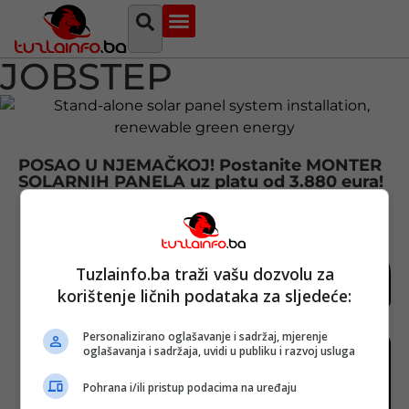
Najava događaja
Bosna i Hercegovina
Sa svih strana
Tuzlanski imenik
JOBSTEP
POSAO U NJEMAČKOJ! Postanite MONTER
SOLARNIH PANELA uz platu od 3.880 eura!
Tuzlainfo.ba traži vašu dozvolu za
korištenje ličnih podataka za sljedeće:
Personalizirano oglašavanje i sadržaj, mjerenje
oglašavanja i sadržaja, uvidi u publiku i razvoj usluga
Pohrana i/ili pristup podacima na uređaju