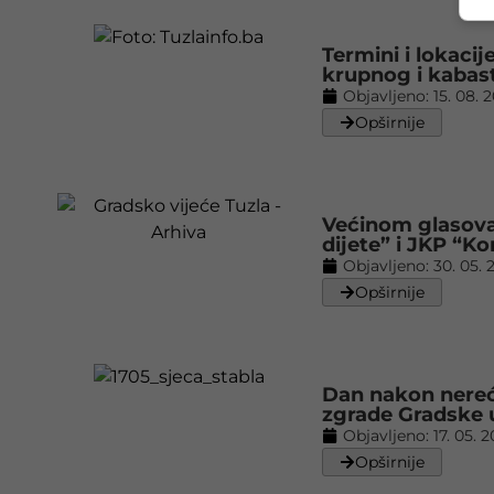
Termini i lokaci
krupnog i kabas
Objavljeno:
15. 08. 
Opširnije
Većinom glasova
dijete” i JKP “K
Objavljeno:
30. 05. 
Opširnije
Dan nakon nereć
zgrade Gradske 
Objavljeno:
17. 05. 
Opširnije