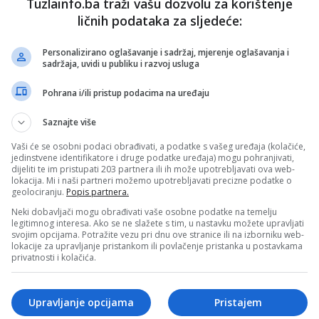
Tuzlainfo.ba traži vašu dozvolu za korištenje
ličnih podataka za sljedeće:
užbi: Zaposlenik JKP “Komunalac” osuđen uslovn
 zatvora
Personalizirano oglašavanje i sadržaj, mjerenje oglašavanja i
sadržaja, uvidi u publiku i razvoj usluga
2024.
Pohrana i/ili pristup podacima na uređaju
Saznajte više
redpraznično uređenje grada
Vaši će se osobni podaci obrađivati, a podatke s vašeg uređaja (kolačiće,
jedinstvene identifikatore i druge podatke uređaja) mogu pohranjivati,
023.
dijeliti te im pristupati 203 partnera ili ih može upotrebljavati ova web-
lokacija. Mi i naši partneri možemo upotrebljavati precizne podatke o
geolociranju.
Popis partnera.
Neki dobavljači mogu obrađivati vaše osobne podatke na temelju
legitimnog interesa. Ako se ne slažete s tim, u nastavku možete upravljati
svojim opcijama. Potražite vezu pri dnu ove stranice ili na izborniku web-
išao radove: Završena sanacija ulice Fikreta
lokacije za upravljanje pristankom ili povlačenje pristanka u postavkama
privatnosti i kolačića.
2023.
Upravljanje opcijama
Pristajem