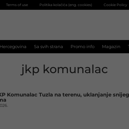
Terms of use
Politika kolačića (eng. cookies)
Cookie Policy
 Hercegovina
Sa svih strana
Promo info
Magazin
jkp komunalac
KP Komunalac Tuzla na terenu, uklanjanje snije
ima
2026.