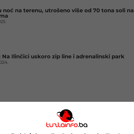
 noć na terenu, utrošeno više od 70 tona soli na
ama
025.
Na Ilinčici uskoro zip line i adrenalinski park
2024.
 novi “Narandžasti vikend”
2024.