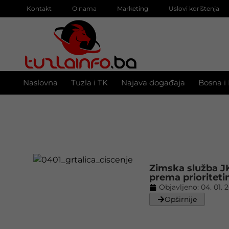
Kontakt
O nama
Marketing
Uslovi korištenja
Naslovna
Tuzla i TK
Najava događaja
Bosna i
Zimska služba J
prema prioritet
Objavljeno:
04. 01. 
Opširnije