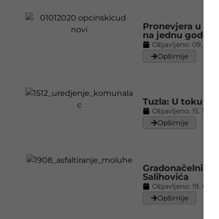
Pronevjera u sl
na jednu godinu
Objavljeno:
09. 02. 
Opširnije
Tuzla: U toku p
Objavljeno:
15. 12. 2
Opširnije
Gradonačelnik ob
Salihovića
Objavljeno:
19. 08. 
Opširnije