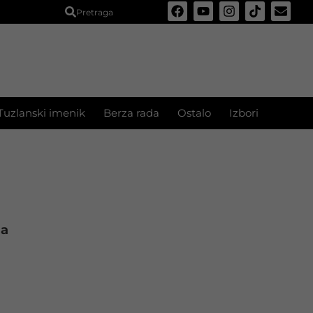
Pretraga
Tuzlanski imenik
Berza rada
Ostalo
Izbori
ga