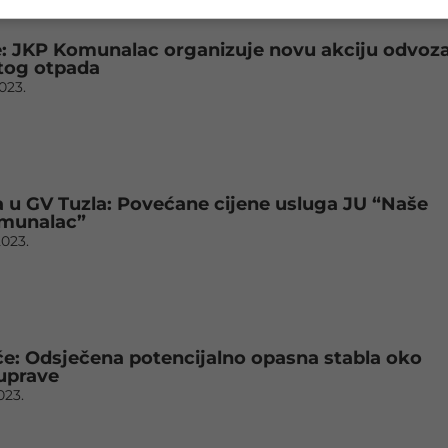
je: JKP Komunalac organizuje novu akciju odvoz
tog otpada
2023.
 u GV Tuzla: Povećane cijene usluga JU “Naše
omunalac”
2023.
e: Odsječena potencijalno opasna stabla oko
uprave
2023.