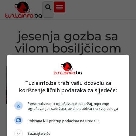
Najava događaja
Bosna i Hercegovina
Sa svih strana
Tuzlanski imenik
jesenja gozba sa
vilom bosiljčicom
Tuzlainfo.ba traži vašu dozvolu za
korištenje ličnih podataka za sljedeće:
Personalizirano oglašavanje i sadržaj, mjerenje
oglašavanja i sadržaja, uvidi u publiku i razvoj usluga
U Tuzli
promovisana
Pohrana i/ili pristup podacima na uređaju
knjiga “Jesenja
gozba sa vilom
Saznajte više
Bosiljčicom”