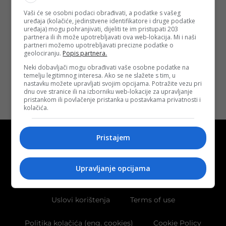
autorice
Vaši će se osobni podaci obrađivati, a podatke s vašeg
Željane
uređaja (kolačiće, jedinstvene identifikatore i druge podatke
Radojičić Lukić
uređaja) mogu pohranjivati, dijeliti te im pristupati 203
Objavljeno:
10. 12.
partnera ili ih može upotrebljavati ova web-lokacija. Mi i naši
2021.
partneri možemo upotrebljavati precizne podatke o
geolociranju.
Popis partnera.
Opširnije
Neki dobavljači mogu obrađivati vaše osobne podatke na
temelju legitimnog interesa. Ako se ne slažete s tim, u
nastavku možete upravljati svojim opcijama. Potražite vezu pri
dnu ove stranice ili na izborniku web-lokacije za upravljanje
pristankom ili povlačenje pristanka u postavkama privatnosti i
kolačića.
Pristajem
Upravljanje opcijama
Kontakt
O nama
Marketing
Uslovi korištenja
Terms of use
Politika kolačića (eng. cookies)
Cookie Policy