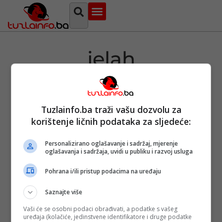
Najava događaja
Bosna i Hercegovina
Sa svih strana
Tuzlanski imenik
jelah
Tuzlainfo.ba traži vašu dozvolu za
Prevara:
korištenje ličnih podataka za sljedeće:
Predstavio se
kao kupac,
sjeo u Audi A6 i
Personalizirano oglašavanje i sadržaj, mjerenje
pobjegao
oglašavanja i sadržaja, uvidi u publiku i razvoj usluga
Objavljeno:
09.
04. 2021.
Pohrana i/ili pristup podacima na uređaju
Opširnije
Saznajte više
Vaši će se osobni podaci obrađivati, a podatke s vašeg
uređaja (kolačiće, jedinstvene identifikatore i druge podatke