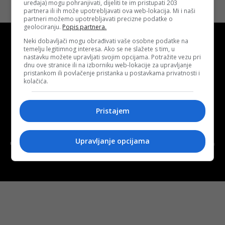
uređaja) mogu pohranjivati, dijeliti te im pristupati 203
partnera ili ih može upotrebljavati ova web-lokacija. Mi i naši
partneri možemo upotrebljavati precizne podatke o
geolociranju.
Popis partnera.
Neki dobavljači mogu obrađivati vaše osobne podatke na
temelju legitimnog interesa. Ako se ne slažete s tim, u
nastavku možete upravljati svojim opcijama. Potražite vezu pri
dnu ove stranice ili na izborniku web-lokacije za upravljanje
pristankom ili povlačenje pristanka u postavkama privatnosti i
Kontakt
O nama
Marketing
kolačića.
Uslovi korištenja
Terms of use
Pristajem
Politika kolačića (eng. cookies)
Cookie Policy
Upravljanje opcijama
Copyright © 2026 D.S.O. PROMUS TUZLA. Developed by:
Futura
Multimedia d.o.o. Tuzla