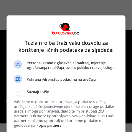
Tuzlainfo.ba traži vašu dozvolu za
korištenje ličnih podataka za sljedeće:
Personalizirano oglašavanje i sadržaj, mjerenje
Kontakt
O nama
Marketing
oglašavanja i sadržaja, uvidi u publiku i razvoj usluga
Uslovi korištenja
Terms of use
Pohrana i/ili pristup podacima na uređaju
Politika kolačića (eng. cookies)
Cookie Policy
Saznajte više
Copyright © 2026 D.S.O. PROMUS TUZLA. Developed by:
Futura
Vaši će se osobni podaci obrađivati, a podatke s vašeg
uređaja (kolačiće, jedinstvene identifikatore i druge podatke
Multimedia d.o.o. Tuzla
uređaja) mogu pohranjivati, dijeliti te im pristupati 203
partnera ili ih može upotrebljavati ova web-lokacija. Mi i naši
partneri možemo upotrebljavati precizne podatke o
geolociranju.
Popis partnera.