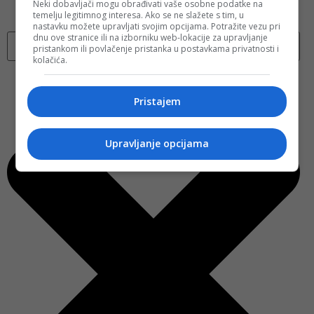
Neki dobavljači mogu obrađivati vaše osobne podatke na
temelju legitimnog interesa. Ako se ne slažete s tim, u
nastavku možete upravljati svojim opcijama. Potražite vezu pri
dnu ove stranice ili na izborniku web-lokacije za upravljanje
pristankom ili povlačenje pristanka u postavkama privatnosti i
kolačića.
Pristajem
Upravljanje opcijama