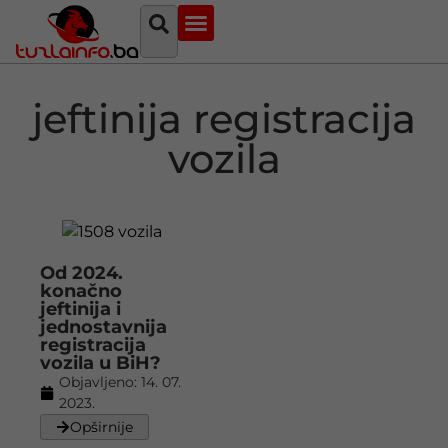
Najava događaja
Bosna i Hercegovina
Sa svih strana
Tuzlanski imenik
jeftinija registracija
vozila
Od 2024.
konačno
jeftinija i
jednostavnija
registracija
vozila u BiH?
Objavljeno:
14. 07.
2023.
Opširnije