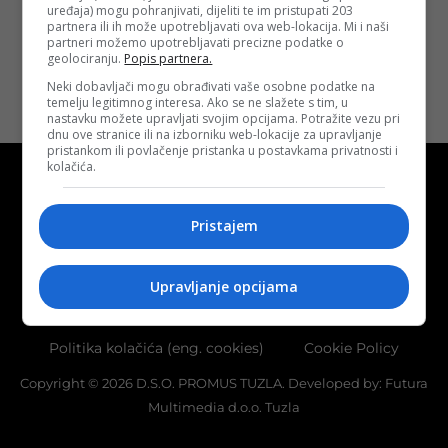
uređaja) mogu pohranjivati, dijeliti te im pristupati 203
Opširnije
partnera ili ih može upotrebljavati ova web-lokacija. Mi i naši
partneri možemo upotrebljavati precizne podatke o
geolociranju.
Popis partnera.
Neki dobavljači mogu obrađivati vaše osobne podatke na
temelju legitimnog interesa. Ako se ne slažete s tim, u
nastavku možete upravljati svojim opcijama. Potražite vezu pri
dnu ove stranice ili na izborniku web-lokacije za upravljanje
pristankom ili povlačenje pristanka u postavkama privatnosti i
kolačića.
Pristajem
Kontakt
O nama
Marketing
Upravljanje opcijama
Uslovi korištenja
Terms of use
Politika kolačića (eng. cookies)
Cookie Policy
Copyright © 2026 D.S.O. PROMUS TUZLA. Developed by:
Futura
Multimedia d.o.o. Tuzla