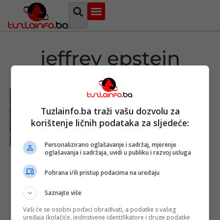
Najava događaja
Bosna i Hercegovina
Sa svih strana
Tuzlanski imenik
jeffrey epstein
Tuzlainfo.ba traži vašu dozvolu za
korištenje ličnih podataka za sljedeće:
Personalizirano oglašavanje i sadržaj, mjerenje
oglašavanja i sadržaja, uvidi u publiku i razvoj usluga
Sveto platno s
Kabe
Pohrana i/ili pristup podacima na uređaju
pronađeno na
podu
Saznajte više
Epsteinove vile
Objavljeno:
09.
Vaši će se osobni podaci obrađivati, a podatke s vašeg
02. 2026.
uređaja (kolačiće, jedinstvene identifikatore i druge podatke