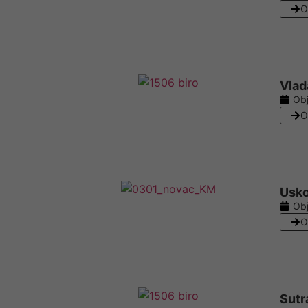
O
Vlad
Obj
O
Usko
Obj
O
Sutr