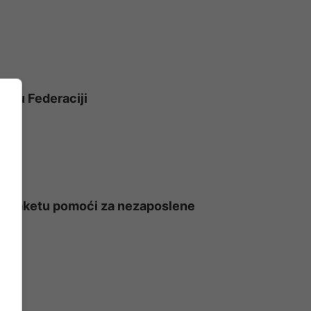
m u Federaciji
e o paketu pomoći za nezaposlene