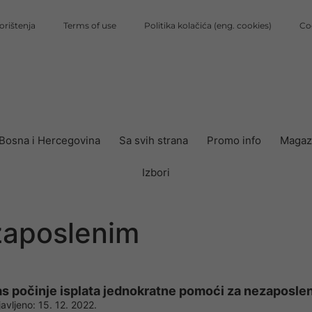
orištenja
Terms of use
Politika kolačića (eng. cookies)
Co
Bosna i Hercegovina
Sa svih strana
Promo info
Magaz
Izbori
zaposlenim
s počinje isplata jednokratne pomoći za nezaposle
avljeno:
15. 12. 2022.