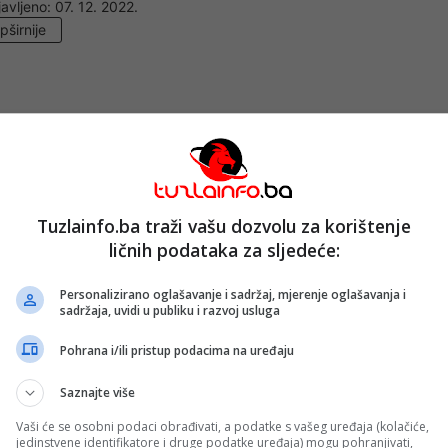
avljeno:
07. 12. 2022.
pširnije
eren datum isplate jednokratne pomoći nezaposleni
avljeno:
27. 10. 2022.
pširnije
Tuzlainfo.ba traži vašu dozvolu za korištenje
ličnih podataka za sljedeće:
Personalizirano oglašavanje i sadržaj, mjerenje oglašavanja i
stvaruje pravo i koji su rokovi: Osnovne informacij
sadržaja, uvidi u publiku i razvoj usluga
be
avljeno:
07. 10. 2022.
Pohrana i/ili pristup podacima na uređaju
pširnije
Saznajte više
Vaši će se osobni podaci obrađivati, a podatke s vašeg uređaja (kolačiće,
jedinstvene identifikatore i druge podatke uređaja) mogu pohranjivati,