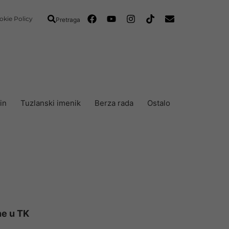
okie Policy
Pretraga
in
Tuzlanski imenik
Berza rada
Ostalo
ne u TK