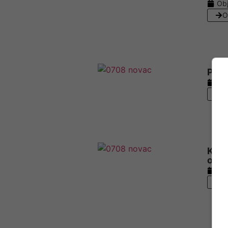
Obj
O
Pomj
Obj
O
Ko o
oso
Obj
O