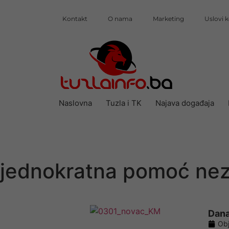
Kontakt
O nama
Marketing
Uslovi k
Naslovna
Tuzla i TK
Najava događaja
jednokratna pomoć ne
Dana
Obj