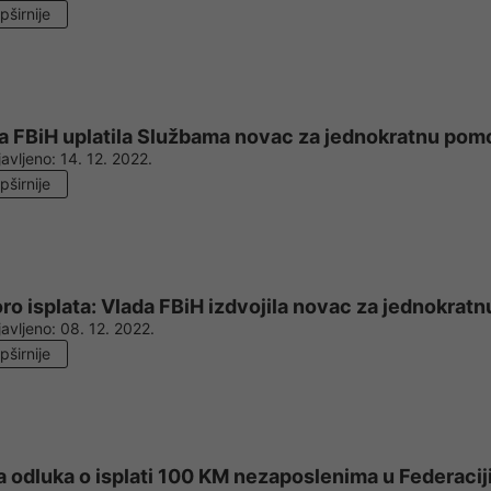
pširnije
a FBiH uplatila Službama novac za jednokratnu po
avljeno:
14. 12. 2022.
pširnije
ro isplata: Vlada FBiH izdvojila novac za jednokra
avljeno:
08. 12. 2022.
pširnije
a odluka o isplati 100 KM nezaposlenima u Federacij