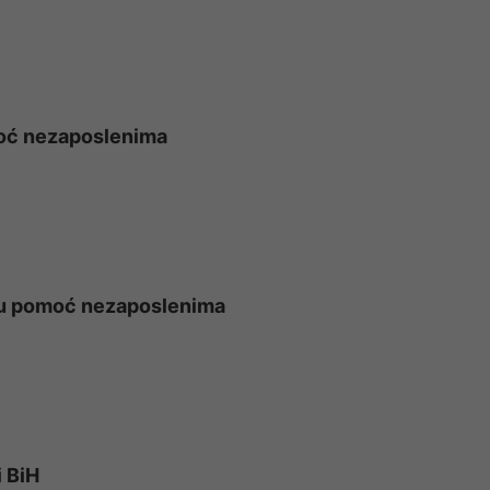
moć nezaposlenima
tnu pomoć nezaposlenima
i BiH